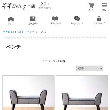
ギギliving
>
椅子・ソファ
>
ベンチ
ベンチ
1 / 1ページ
（全24件）