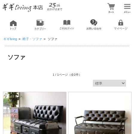
ギギliving
>
椅子・ソファ
>
ソファ
ソファ
1 / 1ページ
（全2件）