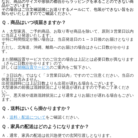
なお、商品のサイズや形状の都合からラッピングを承ることのできない商
品がございます。
その場合はご注文確認後にお送りするメールにて、包装ができない旨をお
知らせいたしますのでご確認ください。
Ｑ．商品はいつ頃届きますか？
Ａ．大型家具、ご予約商品、お取り寄せ商品を除いて、原則３営業日以内
に当店より発送いたします。
※特に時間指定が無い場合は、当店発送日の１～３日後のお届けとなりま
す。
ただし、北海道、沖縄、離島へのお届けの場合はさらに日数がかかりま
す。
また開梱設置サービスでのご注文の場合は上記とは必要日数が異なります
（さらに日数がかかります）ので、
詳しくは
開梱設置サービス
のご案内をご覧下さい。
「３日以内」ではなく「３営業日以内」ですのでご注意ください。当店の
休業日は含みません。
出荷混雑時には上記日数よりも出荷が遅れる場合もございます。
大型連休の前後は混雑状況により発送が遅れますので予めご了承くださ
い。
万一、悪天候や道路混雑状況により通常よりお届けが遅れる場合もござい
ます。
Ｑ．送料はいくら掛かりますか？
Ａ．
送料・配送について
をご確認ください。
Ｑ．家具の配送はどのようになりますか？
Ａ．通常、家具の配送は佐川急便での玄関引渡しとなります。