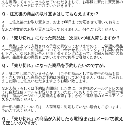
文を当店にてキャンセルさせていただきまして、お客様に新たに変更後の
クレジットカードにてご注文いただきます。
Ｑ．注文後の商品の取り置きはしてもらえますか？
Ａ．ご注文後のお取り置きは、およそ60日まで対応させて頂いておりま
す。
なおご注文前のお取り置きは承っておりません。何卒ご了承ください。
Ｑ．「売り切れ」になった商品は、次回いつ頃入荷しますか？
Ａ．商品によって入荷される予定が異なっておりますので、ご希望の商品
ページ記載の「この商品について問い合わせる」のリンクよりお問い合わ
せ下さい。なおお問い合わせ頂くタイミングによって、次回入荷未定の商
品や、生産中止の商品もございますので何卒ご容赦ください。
Ｑ．「売り切れ」になった商品を予約したいのですが。
Ａ．誠に申し訳ございませんが、（ご予約商品として販売中の商品を除
き）売り切れした商品のご予約はお受けしておりません。後日、再入荷し
ました際にご注文いただきますようお願い致します。
なお入荷（もしくは予約販売開始）した際に、お客様のメールアドレス宛
てに自動送信メールをお送りさせていただいておりますので、ご希望の場
合は、商品ページの「入荷連絡を希望する」からご連絡用のメールアドレ
スをご登録ください。
※一部の商品については、入荷連絡に対応していない場合もございます。
予めご了承ください。
Ｑ．「売り切れ」の商品が入荷したら電話(またはメールで)教え
てほしいのですが。