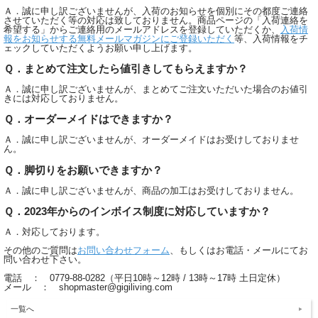
Ａ．誠に申し訳ございませんが、入荷のお知らせを個別にその都度ご連絡
させていただく等の対応は致しておりません。商品ページの「入荷連絡を
希望する」からご連絡用のメールアドレスを登録していただくか、
入荷情
報をお知らせする無料メールマガジンにご登録いただく
等、入荷情報をチ
ェックしていただくようお願い申し上げます。
Ｑ．まとめて注文したら値引きしてもらえますか？
Ａ．誠に申し訳ございませんが、まとめてご注文いただいた場合のお値引
きには対応しておりません。
Ｑ．オーダーメイドはできますか？
Ａ．誠に申し訳ございませんが、オーダーメイドはお受けしておりませ
ん。
Ｑ．脚切りをお願いできますか？
Ａ．誠に申し訳ございませんが、商品の加工はお受けしておりません。
Ｑ．2023年からのインボイス制度に対応していますか？
Ａ．対応しております。
その他のご質問は
お問い合わせフォーム
、もしくはお電話・メールにてお
問い合わせ下さい。
電話 ： 0779-88-0282（平日10時～12時 / 13時～17時 土日定休）
メール ： shopmaster@gigiliving.com
一覧へ