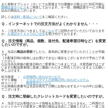
また有料オプション（※）にてお部屋までの運搬や２階上げに対応可能な
開梱設置サービス
もご用意しております。※一部、開梱設置サービス料金
込みの商品もございます。
詳しくは
送料・配送について
をご確認ください。
Ｑ．インターネットでの注文方法がよくわかりません・・・
Ａ．ご注文方法につきましては
こちら
でご説明させていただいております
が、
お電話やＦＡＸでのご注文
も受け付けております。
Ｑ．注文情報（商品、個数、送付先、配達希望日時など）を変更
したいのですが。
Ａ．当店の
商品出荷前
でしたら、基本的に変更させていただくことが可能
です。
（※配達日時の前倒しはお受けできない場合もございますので予めご了承
ください）
なお当店出荷後の配達日時のご変更等につきましては、大変恐縮ではござ
いますが配送業者様に直接ご連絡いただきご対応くださいますようお願い
申し上げます。
佐川急便 ：
お荷物問い合わせサービス
ヤマト運輸 ：
クロネコヤマトの荷物お問い合わせシステム
ゆうパック ：
郵便受付サービス
※お荷物伝票番号は当店出荷完了の際にお知らせするメールの中に記載し
てございます。
Ｑ．注文時に登録したクレジットカードを変更したいのですが。
Ａ．当店ではお客様のカード情報をお預かりしておりません。ご利用のク
レジットカードの変更をご希望の場合は当店にご連絡ください。一度ご注