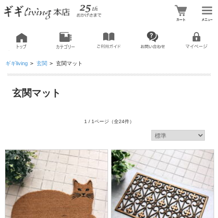
ギギliving
>
玄関
>
玄関マット
玄関マット
1 / 1ページ
（全24件）