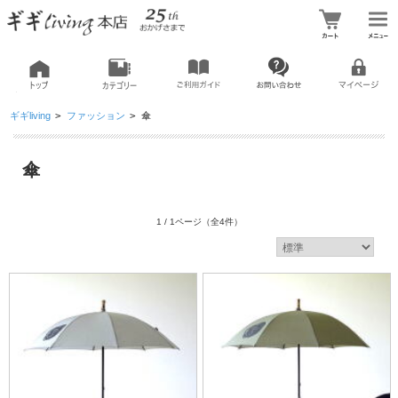
ギギliving
>
ファッション
>
傘
傘
1 / 1ページ
（全4件）