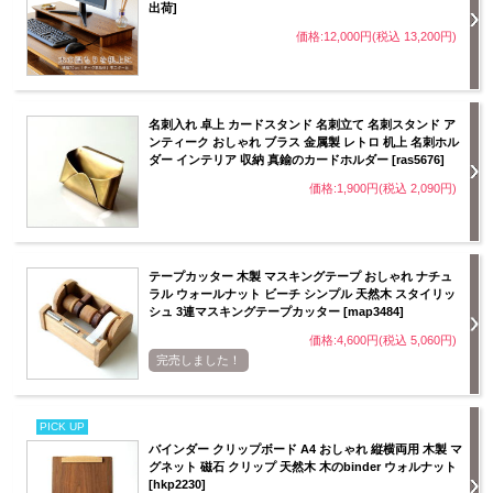
出荷]
価格:12,000円(税込 13,200円)
名刺入れ 卓上 カードスタンド 名刺立て 名刺スタンド ア
ンティーク おしゃれ ブラス 金属製 レトロ 机上 名刺ホル
ダー インテリア 収納 真鍮のカードホルダー [ras5676]
価格:1,900円(税込 2,090円)
テープカッター 木製 マスキングテープ おしゃれ ナチュ
ラル ウォールナット ビーチ シンプル 天然木 スタイリッ
シュ 3連マスキングテープカッター [map3484]
価格:4,600円(税込 5,060円)
完売しました！
PICK UP
バインダー クリップボード A4 おしゃれ 縦横両用 木製 マ
グネット 磁石 クリップ 天然木 木のbinder ウォルナット
[hkp2230]