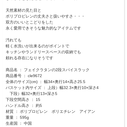
天然素材の見た目と
ポリプロピレンの丈夫さと扱いやすさ・・・
双方のいいとこどりをした
永く愛用できそうな魅力的なアイテムです
汚れても
軽く水洗いが出来るのがポイントで
キッチンやランドリースペースの収納でも
頼れる存在になりそうです
商品名 ： フェイクラタンの2段スパイスラック
商品番号 ： cle9672
全体のサイズ(cm) ： 幅34×奥行14×高さ25.5
バスケット内サイズ ： 上段）幅32.3×奥行10×深さ4
下段）幅32×奥行13×深さ5
下段空間高さ ： 15
ハンドル高さ ： 約5
材質 ： ポリプロピレン ポリエチレン アイアン
重量 ： 595g
生産国 ： 中国