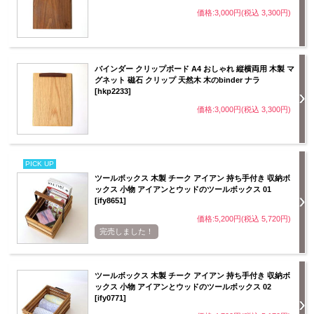
価格:3,000円(税込 3,300円)
バインダー クリップボード A4 おしゃれ 縦横両用 木製 マ
グネット 磁石 クリップ 天然木 木のbinder ナラ
[hkp2233]
価格:3,000円(税込 3,300円)
PICK UP
ツールボックス 木製 チーク アイアン 持ち手付き 収納ボ
ックス 小物 アイアンとウッドのツールボックス 01
[ify8651]
価格:5,200円(税込 5,720円)
完売しました！
ツールボックス 木製 チーク アイアン 持ち手付き 収納ボ
ックス 小物 アイアンとウッドのツールボックス 02
[ify0771]