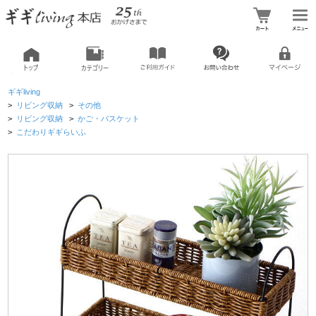
ギギliving
>
リビング収納
>
その他
>
リビング収納
>
かご・バスケット
>
こだわりギギらいふ