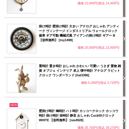
価格:13,000円(税込 14,300円)
掛け時計 壁掛け時計 大きい アナログ おしゃれ アンティ
ーク ヴィンテージ インダストリアル ウォールクロック
歯車 ギア可動 機械式風 アイアンの掛け時計 ギアー B
【送料無料】 [toy1498]
価格:20,000円(税込 22,000円)
置時計 置き時計 おしゃれ かわいい 可愛い うさぎ 置物 雑
貨 オブジェ インテリア 卓上 懐中時計 アナログ ラビット
クロック ワンダーランド [hal3396]
価格:5,200円(税込 5,720円)
NEW
壁掛け時計 鳩時計 ハト時計 カッコークロック カッコウ
時計 掛け時計 掛時計 静音 おしゃれ Cuck00クロック
WHITE 【送料無料】 [ras4928]
価格:35,700円(税込 39,270円)