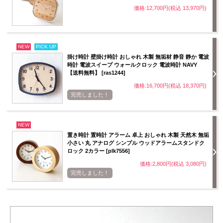
価格:12,700円(税込 13,970円)
NEW
PICK UP
掛け時計 壁掛け時計 おしゃれ 木製 無垢材 静音 静か 電波
時計 電波スイープ ウォールクロック 電波時計 NAVY
【送料無料】 [ras1244]
価格:16,700円(税込 18,370円)
完売しました！
NEW
置き時計 置時計 アラーム 卓上 おしゃれ 木製 天然木 無垢
小さい 丸 アナログ シンプル ウッドアラームスタンドク
ロック 2カラー [plk7556]
価格:2,800円(税込 3,080円)
完売しました！