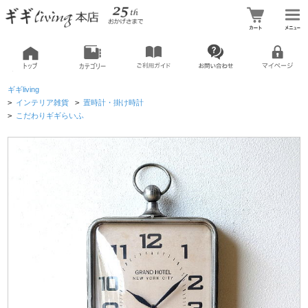
ギギliving
>
インテリア雑貨
>
置時計・掛け時計
>
こだわりギギらいふ