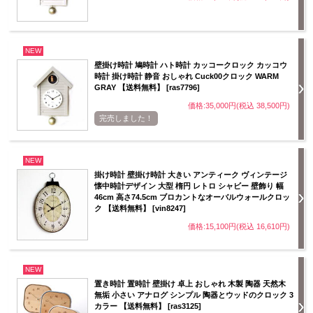
NEW
壁掛け時計 鳩時計 ハト時計 カッコークロック カッコウ
時計 掛け時計 静音 おしゃれ Cuck00クロック WARM
GRAY 【送料無料】 [ras7796]
価格:35,000円(税込 38,500円)
完売しました！
NEW
掛け時計 壁掛け時計 大きい アンティーク ヴィンテージ
懐中時計デザイン 大型 楕円 レトロ シャビー 壁飾り 幅
46cm 高さ74.5cm ブロカントなオーバルウォールクロッ
ク 【送料無料】 [vin8247]
価格:15,100円(税込 16,610円)
NEW
置き時計 置時計 壁掛け 卓上 おしゃれ 木製 陶器 天然木
無垢 小さい アナログ シンプル 陶器とウッドのクロック 3
カラー 【送料無料】 [ras3125]