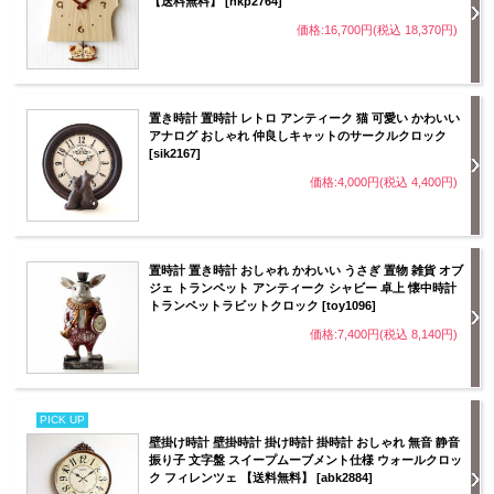
【送料無料】 [hkp2764]
価格:16,700円(税込 18,370円)
置き時計 置時計 レトロ アンティーク 猫 可愛い かわいい
アナログ おしゃれ 仲良しキャットのサークルクロック
[sik2167]
価格:4,000円(税込 4,400円)
置時計 置き時計 おしゃれ かわいい うさぎ 置物 雑貨 オブ
ジェ トランペット アンティーク シャビー 卓上 懐中時計
トランペットラビットクロック [toy1096]
価格:7,400円(税込 8,140円)
PICK UP
壁掛け時計 壁掛時計 掛け時計 掛時計 おしゃれ 無音 静音
振り子 文字盤 スイープムーブメント仕様 ウォールクロッ
ク フィレンツェ 【送料無料】 [abk2884]