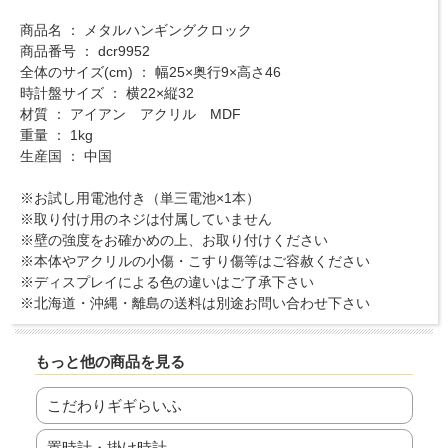
商品名 ： メタルハンギングクロック
商品番号 ： dcr9952
全体のサイズ(cm) ： 幅25×奥行9×高さ46
時計盤サイズ ： 横22×縦32
材質 ： アイアン アクリル MDF
重量 ： 1kg
生産国 ： 中国
※お試し用電池付き（単三電池×1本）
※取り付け用のネジは付属していません
※壁の強度をお確かめの上、お取り付けください
※本体やアクリルの小傷・こすり傷等はご容赦ください
※ディスプレイによる色の違いはご了承下さい
※北海道・沖縄・離島の送料は別途お問い合わせ下さい
もっと他の商品を見る
こだわりギギらいふ
置時計・掛け時計