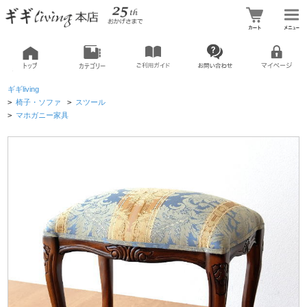
ギギliving
>
椅子・ソファ
>
スツール
>
マホガニー家具