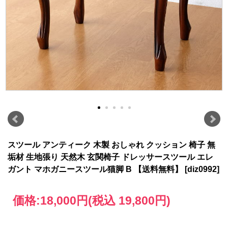
スツール アンティーク 木製 おしゃれ クッション 椅子 無
垢材 生地張り 天然木 玄関椅子 ドレッサースツール エレ
ガント マホガニースツール猫脚 B 【送料無料】 [diz0992]
価格:
18,000円
(税込 19,800円)