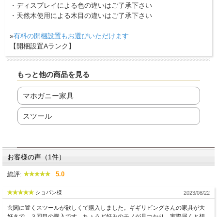
・ディスプレイによる色の違いはご了承下さい
・天然木使用による木目の違いはご了承下さい
»
有料の開梱設置もお選びいただけます
【開梱設置Aランク】
もっと他の商品を見る
マホガニー家具
スツール
お客様の声（1件）
総評:
5.0
ショパン様
2023/08/22
玄関に置くスツールが欲しくて購入しました。ギギリビングさんの家具が大
好きで、３回目の購入です。ちょうど好みのモノが見つかり、実際届くと想