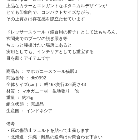
上品なカラーとエレガントなボタニカルデザインが
とても印象的で、コンパクトサイズながら、
その上質さは存在感を際立たせています
ドレッサースツール（鏡台用の椅子）としてはもちろん、
玄関先でのブーツの脱ぎ履き等
ちょっと腰掛けたい場所にあると
実用としても、インテリアとしても重宝する
目を惹くアイテムです
商品名 ： マホガニースツール猫脚B
商品番号 ： diz0992
全体サイズ(cm) ： 幅46×奥行32×高さ43
材質 ： マホガニー材 生地張り 他
重量 ： 約2kg
組立状態 ： 完成品
生産国 ： インドネシア
備考
・床の傷防止フェルトを貼って出荷します
・北海道・沖縄・離島の送料はお問合わせ下さい