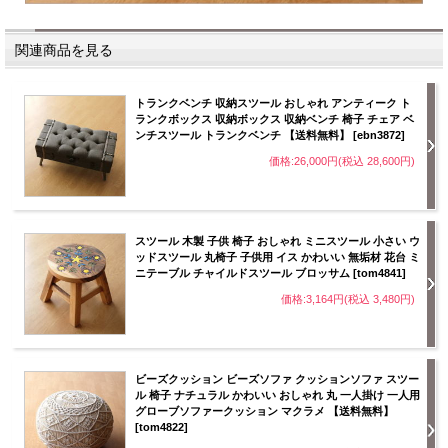
関連商品を見る
トランクベンチ 収納スツール おしゃれ アンティーク ト
ランクボックス 収納ボックス 収納ベンチ 椅子 チェア ベ
ンチスツール トランクベンチ 【送料無料】 [ebn3872]
価格:26,000円(税込 28,600円)
スツール 木製 子供 椅子 おしゃれ ミニスツール 小さい ウ
ッドスツール 丸椅子 子供用 イス かわいい 無垢材 花台 ミ
ニテーブル チャイルドスツール ブロッサム [tom4841]
価格:3,164円(税込 3,480円)
ビーズクッション ビーズソファ クッションソファ スツー
ル 椅子 ナチュラル かわいい おしゃれ 丸 一人掛け 一人用
グローブソファークッション マクラメ 【送料無料】
[tom4822]