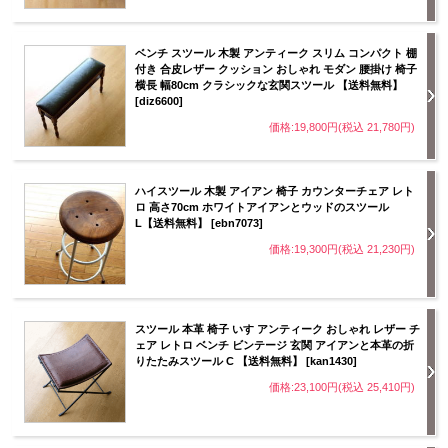
ベンチ スツール 木製 アンティーク スリム コンパクト 棚
付き 合皮レザー クッション おしゃれ モダン 腰掛け 椅子
横長 幅80cm クラシックな玄関スツール 【送料無料】
[diz6600]
価格:19,800円(税込 21,780円)
ハイスツール 木製 アイアン 椅子 カウンターチェア レト
ロ 高さ70cm ホワイトアイアンとウッドのスツール
L【送料無料】 [ebn7073]
価格:19,300円(税込 21,230円)
スツール 本革 椅子 いす アンティーク おしゃれ レザー チ
ェア レトロ ベンチ ビンテージ 玄関 アイアンと本革の折
りたたみスツール C 【送料無料】 [kan1430]
価格:23,100円(税込 25,410円)