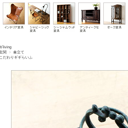
living
玄関
傘立て
こだわりギギらいふ