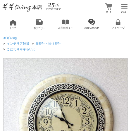
ギギliving
>
インテリア雑貨
>
置時計・掛け時計
>
こだわりギギらいふ