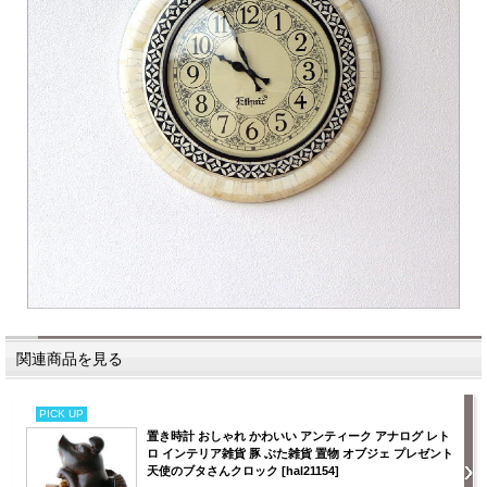
関連商品を見る
PICK UP
置き時計 おしゃれ かわいい アンティーク アナログ レト
ロ インテリア雑貨 豚 ぶた雑貨 置物 オブジェ プレゼント
天使のブタさんクロック [hal21154]