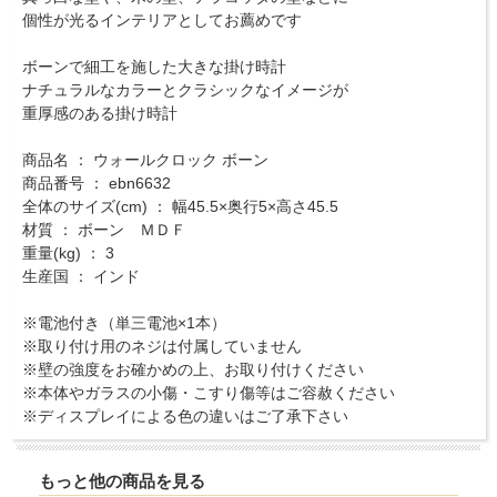
個性が光るインテリアとしてお薦めです
ボーンで細工を施した大きな掛け時計
ナチュラルなカラーとクラシックなイメージが
重厚感のある掛け時計
商品名 ： ウォールクロック ボーン
商品番号 ： ebn6632
全体のサイズ(cm) ： 幅45.5×奥行5×高さ45.5
材質 ： ボーン ＭＤＦ
重量(kg) ： 3
生産国 ： インド
※電池付き（単三電池×1本）
※取り付け用のネジは付属していません
※壁の強度をお確かめの上、お取り付けください
※本体やガラスの小傷・こすり傷等はご容赦ください
※ディスプレイによる色の違いはご了承下さい
もっと他の商品を見る