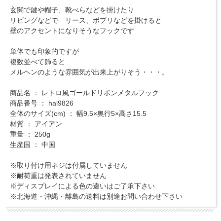
玄関で鍵や帽子、靴べらなどを掛けたり
リビングなどで リース、ポプリなどを掛けると
壁のアクセントになりそうなフックです
単体でも印象的ですが
複数並べて飾ると
メルヘンのような雰囲気が出来上がりそう・・・。
商品名 ： レトロ風ゴールドリボンメタルフック
商品番号 ： hal9826
全体のサイズ(cm) ： 幅9.5×奥行5×高さ15.5
材質 ： アイアン
重量 ： 250g
生産国 ： 中国
※取り付け用ネジは付属していません
※耐荷重は発表されていません
※ディスプレイによる色の違いはご了承下さい
※北海道・沖縄・離島の送料は別途お問い合わせ下さい