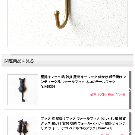
関連商品を見る
壁掛けフック 猫 雑貨 壁掛 キーフック 鍵かけ 帽子掛け ア
ンティーク風 ウォールフック ネコのテールフック
[sik6930]
価格:700円(税込 770円)
フック 壁 壁掛けフック ウォールフック おしゃれ 猫 雑貨
グッズ 鍵かけ 玄関 収納 ウォールハンガー 壁掛け インテ
リア ウォールデコ ペアネコのフック [swa2577]