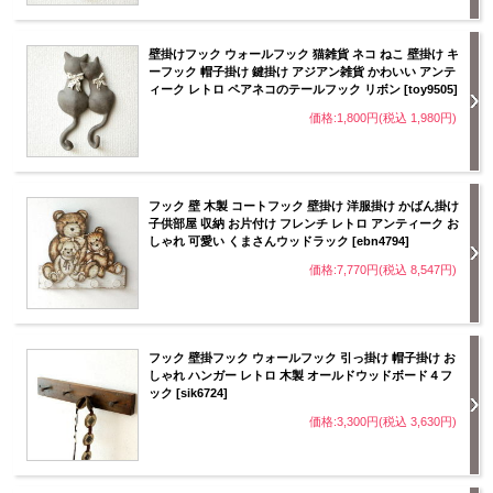
壁掛けフック ウォールフック 猫雑貨 ネコ ねこ 壁掛け キ
ーフック 帽子掛け 鍵掛け アジアン雑貨 かわいい アンテ
ィーク レトロ ペアネコのテールフック リボン [toy9505]
価格:1,800円(税込 1,980円)
フック 壁 木製 コートフック 壁掛け 洋服掛け かばん掛け
子供部屋 収納 お片付け フレンチ レトロ アンティーク お
しゃれ 可愛い くまさんウッドラック [ebn4794]
価格:7,770円(税込 8,547円)
フック 壁掛フック ウォールフック 引っ掛け 帽子掛け お
しゃれ ハンガー レトロ 木製 オールドウッドボード４フ
ック [sik6724]
価格:3,300円(税込 3,630円)