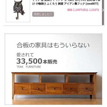
け 小物掛け ふくろう 雑貨 アイアン梟フック [swa6877]
価格:1,100円(税込 1,210円)
完売しました！