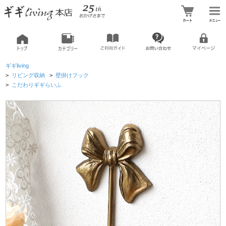
ギギliving
>
リビング収納
>
壁掛けフック
>
こだわりギギらいふ