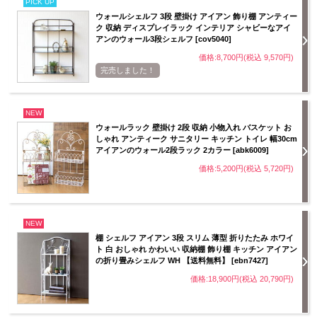
PICK UP
ウォールシェルフ 3段 壁掛け アイアン 飾り棚 アンティー
ク 収納 ディスプレイラック インテリア シャビーなアイ
アンのウォール3段シェルフ [cov5040]
価格:8,700円(税込 9,570円)
完売しました！
NEW
ウォールラック 壁掛け 2段 収納 小物入れ バスケット お
しゃれ アンティーク サニタリー キッチン トイレ 幅30cm
アイアンのウォール2段ラック 2カラー [abk6009]
価格:5,200円(税込 5,720円)
NEW
棚 シェルフ アイアン 3段 スリム 薄型 折りたたみ ホワイ
ト 白 おしゃれ かわいい 収納棚 飾り棚 キッチン アイアン
の折り畳みシェルフ WH 【送料無料】 [ebn7427]
価格:18,900円(税込 20,790円)