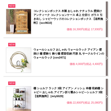
NEW
コレクションボックス 木製 おしゃれ ナチュラル 壁掛け
アンティーク コレクションケース 卓上 仕切り ガラス 引
き出し シャビーウッドのコレクションボックス 【送料無
料】 [scc9610]
価格:16,300円(税込 17,930円)
NEW
ウォールシェルフ おしゃれ ウォールラック アイアン 壁
掛け 棚 壁飾り 飾り棚 壁面収納 円形 丸 サークルラインの
ウォールラック [cov2471]
価格:4,000円(税込 4,400円)
NEW
棚 シェルフ ラック 3段 アイアン メッシュ 本棚 収納棚 シ
ャビー おしゃれ アイアン折り畳みシャビ―シェルフ 3段
【送料無料】 [mty5029]
価格:22,800円(税込 25,080円)