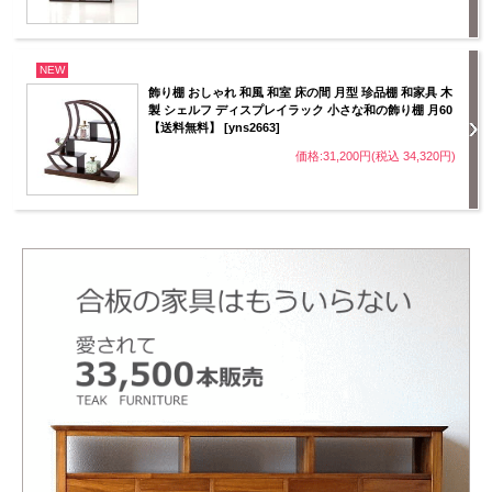
NEW
飾り棚 おしゃれ 和風 和室 床の間 月型 珍品棚 和家具 木
製 シェルフ ディスプレイラック 小さな和の飾り棚 月60
【送料無料】 [yns2663]
価格:31,200円(税込 34,320円)