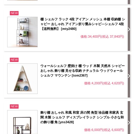
NEW
棚 シェルフ ラック 4段 アイアン メッシュ 本棚 収納棚 シ
ャビー おしゃれ アイアン折り畳みシャビ―シェルフ 4段
【送料無料】 [mty2480]
価格:34,400円(税込 37,840円)
NEW
ウォールシェルフ 壁掛け 棚 ウッド 木製 天然木 シャビー
おしゃれ 飾り棚 見せる収納 ナチュラル ウッドウォール
シェルフ マウンテン [tom2367]
価格:4,200円(税込 4,620円)
NEW
飾り棚 おしゃれ 和風 和室 床の間 角型 珍品棚 和家具 玄
関 木製 シェルフ ディスプレイラック シンプル 小さな和
の飾り棚 角 [yns3428]
価格:6,000円(税込 6,600円)