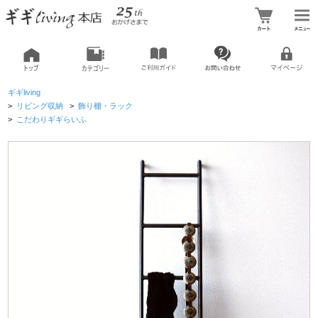
ギギliving
>
リビング収納
>
飾り棚・ラック
>
こだわりギギらいふ