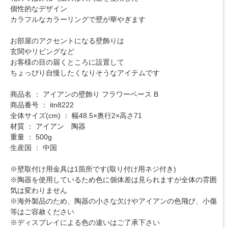
個性的なデザイン
カラフルなカラーリングで壁が華やぎます
お部屋のアクセントになる壁飾りは
玄関やリビングなど
お客様の目の届くところに設置して
ちょっぴり自慢したくなりそうなアイテムです
商品名 ： アイアンの壁飾り フラワーベース B
商品番号 ： itn8222
全体サイズ(cm) ： 幅48.5×奥行2×高さ71
材質 ： アイアン 陶器
重量 ： 500g
生産国 ： 中国
※壁取付け用金具は1箇所です(取り付け用ネジ付き)
※陶器を使用しているため色に個体差は見られますが全体の雰囲
気は変わりません
※海外製品のため、陶器の小さな欠けやアイアンの色飛び、小傷
等はご容赦ください
※ディスプレイによる色の違いはご了承下さい