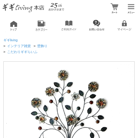
ギギliving
>
インテリア雑貨
>
壁飾り
>
こだわりギギらいふ