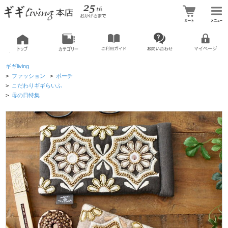
ギギliving
>
ファッション
>
ポーチ
>
こだわりギギらいふ
>
母の日特集