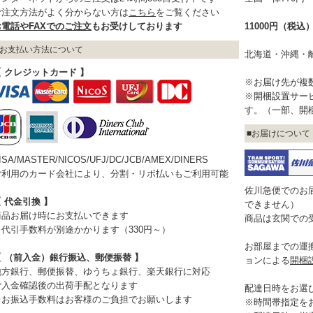
ご注文方法がよく分からない方は
こちら
をご覧ください
お電話やFAXでのご注文
もお受けしております
11000円（税
お支払い方法について
北海道・沖縄・
【 クレジットカード 】
※お届け先が複
※開梱設置サー
す。（一部、開
お届けについて
ISA/MASTER/NICOS/UFJ/DC/JCB/AMEX/DINERS
ご利用のカード会社により、分割・リボ払いもご利用可能
佐川急便でのお
 代金引換 】
できません）
商品お届け時にお支払いできます
商品は玄関での
※代引手数料が別途かかります（330円～）
お部屋までの運
【 （前入金）銀行振込、郵便振替 】
ョンによる
開梱
地方銀行、郵便振替、ゆうちょ銀行、楽天銀行に対応
ご入金確認後の出荷手配となります
配達日時をお選
※お振込手数料はお客様のご負担でお願いします
※時間帯指定を