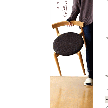
7
7
7