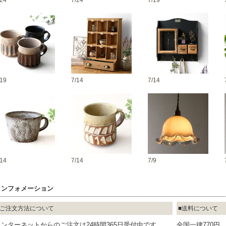
/24
7/24
7/19
/19
7/14
7/14
/14
7/14
7/9
インフォメーション
ご注文方法について
送料について
インターネットからのご注文は24時間365日受付中です
全国一律770円