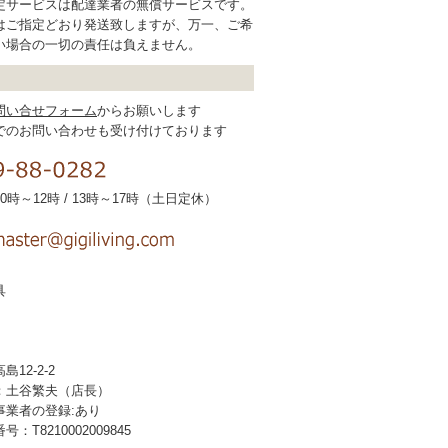
定サービスは配達業者の無償サービスです。
はご指定どおり発送致しますが、万一、ご希
い場合の一切の責任は負えません。
問い合せフォーム
からお願いします
でのお問い合わせも受け付けております
時～12時 / 13時～17時（土日定休）
具
12-2-2
：土谷繁夫（店長）
事業者の登録:あり
T8210002009845