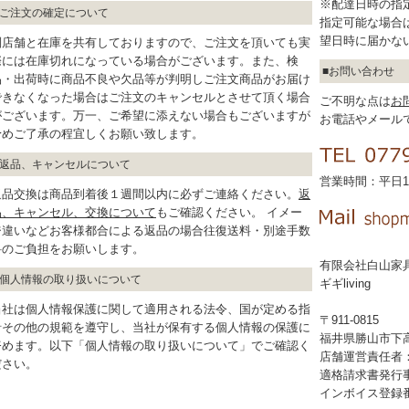
※配達日時の指
ご注文の確定について
指定可能な場合
望日時に届かな
別店舗と在庫を共有しておりますので、ご注文を頂いても実
際には在庫切れになっている場合がございます。また、検
お問い合わせ
品・出荷時に商品不良や欠品等が判明しご注文商品がお届け
できなくなった場合はご注文のキャンセルとさせて頂く場合
ご不明な点は
お
がございます。万一、ご希望に添えない場合もございますが
お電話やメール
予めご了承の程宜しくお願い致します。
返品、キャンセルについて
営業時間：平日10
返品交換は商品到着後１週間以内に必ずご連絡ください。
返
品、キャンセル、交換について
もご確認ください。 イメー
ジ違いなどお客様都合による返品の場合往復送料・別途手数
料のご負担をお願いします。
有限会社白山家
個人情報の取り扱いについて
ギギliving
当社は個人情報保護に関して適用される法令、国が定める指
〒911-0815
針その他の規範を遵守し、当社が保有する個人情報の保護に
福井県勝山市下高島
努めます。以下「個人情報の取り扱いについて」でご確認く
店舗運営責任者
ださい。
適格請求書発行
インボイス登録番号：