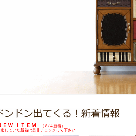
ＮＥＷ ＩＴＥＭ
（８/４新着）
見逃していた新着は是非チェックして下さい