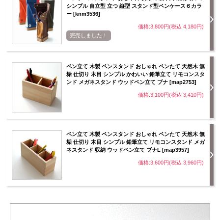
シンプル 自立型 立つ 縦型 スタンド型ペンケース６カラ
ー [knm3536]
価格:3,800円(税込 4,180円)
完売しました！
ペン立て 木製 ペンスタンド おしゃれ ペンたて 天然木 無
垢 仕切り 木目 シンプル かわいい 鉛筆立て リモコンスタ
ンド メガネスタンド ウッドペン立て ブナ [map2753]
価格:3,100円(税込 3,410円)
ペン立て 木製 ペンスタンド おしゃれ ペンたて 天然木 無
垢 仕切り 木目 シンプル 鉛筆立て リモコンスタンド メガ
ネスタンド 収納 ウッドペン立て ブナL [map3957]
価格:3,600円(税込 3,960円)