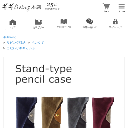
ギギliving
>
リビング収納
>
ペン立て
>
こだわりギギらいふ