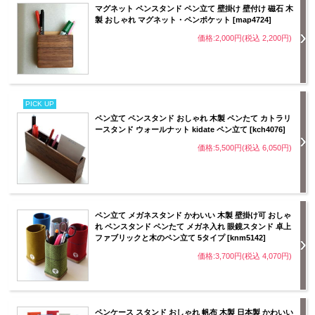
マグネット ペンスタンド ペン立て 壁掛け 壁付け 磁石 木
製 おしゃれ マグネット・ペンポケット [map4724]
価格:2,000円(税込 2,200円)
PICK UP
ペン立て ペンスタンド おしゃれ 木製 ペンたて カトラリ
ースタンド ウォールナット kidate ペン立て [kch4076]
価格:5,500円(税込 6,050円)
ペン立て メガネスタンド かわいい 木製 壁掛け可 おしゃ
れ ペンスタンド ペンたて メガネ入れ 眼鏡スタンド 卓上
ファブリックと木のペン立て 5タイプ [knm5142]
価格:3,700円(税込 4,070円)
ペンケース スタンド おしゃれ 帆布 木製 日本製 かわいい