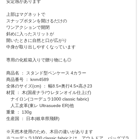
安定感があります
上部はマグネットで
スナップボタンを開けるだけの
ワンアクションで開閉
斜めに入ったスリットが
開いたときに自然と口が広がり
中身が取り出しやすくなっています
専用の化粧箱入りで贈り物にも◎
商品名 ： スタンド型ペンケース 4カラー
商品番号 ： knm4589
全体のサイズ(cm) ： 幅8.5×奥行4.5×高さ23
材質 ： 木(国産ナラ/ウレタンオイル仕上げ)
ナイロン(コーデュラ1000 classic fabric)
人工皮革(東レ Ultrasuede ER)他
重量 ： 130g
生産国 ： 日本(岐阜県飛騨)
※天然木使用のため、木目の違いがあります
※コーデュラ1000 classic fabricとは、アウトドア、バッグブラ