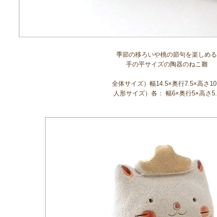
季節の移ろいや桃の節句を楽しめる
手の平サイズの陶器のねこ雛
全体サイズ）幅14.5×奥行7.5×高さ10
人形サイズ）各： 幅6×奥行5×高さ5.