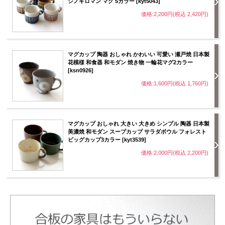
シノギロマン マグ 5カラー [kyt5043]
価格:2,200円(税込 2,420円)
マグカップ 陶器 おしゃれ かわいい 可愛い 瀬戸焼 日本製
花模様 和食器 和モダン 焼き物 一輪花マグ2カラー
[ksn0926]
価格:1,600円(税込 1,760円)
マグカップ おしゃれ 大きい 大きめ シンプル 陶器 日本製
美濃焼 和モダン スープカップ サラダボウル フォレスト
ビッグカップ3カラー [kyt3539]
価格:2,000円(税込 2,200円)