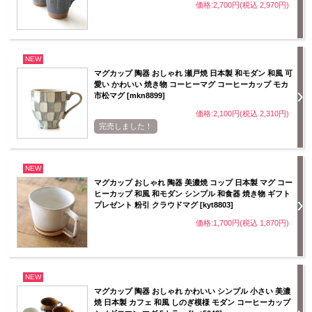
価格:2,700円(税込 2,970円)
NEW
マグカップ 陶器 おしゃれ 瀬戸焼 日本製 和モダン 和風 可
愛い かわいい 焼き物 コーヒーマグ コーヒーカップ モカ
市松マグ [mkn8899]
価格:2,100円(税込 2,310円)
完売しました！
NEW
マグカップ おしゃれ 陶器 美濃焼 コップ 日本製 マグ コー
ヒーカップ 和風 和モダン シンプル 和食器 焼き物 ギフト
プレゼント 粉引 クラウドマグ [kyt8803]
価格:1,700円(税込 1,870円)
NEW
マグカップ 陶器 おしゃれ かわいい シンプル 小さい 美濃
焼 日本製 カフェ 和風 しのぎ模様 モダン コーヒーカップ