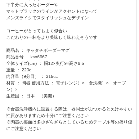
下半分に入ったボーダーや
マットブラックのラインがアクセントになって
メンズライクでスタイリッシュなデザイン
コーヒーがとってもよく似合い
こだわりの一杯をより美味しく味わえそうです
商品名 ： キッタチボーダーマグ
商品番号 ： ksn6667
全体サイズ(cm) ： 幅12×奥行9×高さ9.5
重量 ： 220g
内容量（9分目） ： 315cc
材質 ： 陶器 使用方法 ： 電子レンジ）○ 食洗機）○ オーブ
ン）×
生産国 ： 日本 （美濃）
※食器洗浄機内に設置する際は、器同士がぶつかると欠けやすい
性質がありますため十分にご注意ください
※陶器の裏面は多少ざらざらとしているためテーブル等の擦り傷
にご注意ください