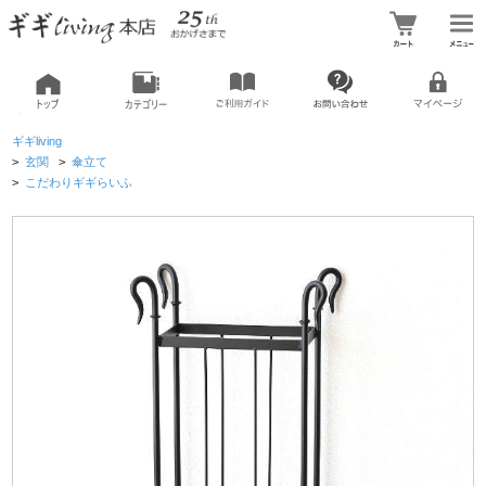
ギギliving
>
玄関
>
傘立て
>
こだわりギギらいふ