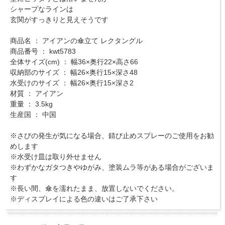
シャープなラインは
玄関がすっきりと見えそうです
商品名 ： アイアンの傘立て レクタングル
商品番号 ： kwt5783
全体サイズ(cm) ： 幅36×奥行22×高さ66
収納部のサイズ ： 幅26×奥行15×深さ48
水受けのサイズ ： 幅26×奥行15×深さ2
材質 ： アイアン
重量 ： 3.5kg
生産国 ： 中国
※さびの発生が気になる場合、錆び止めスプレーのご使用をお勧
めします
※水受け皿は取り外せません
※わずかなガタつきやゆがみ、塗装ムラ等がある場合がございま
す
※長い間、傘を濡れたまま、放置しないでください。
※ディスプレイによる色の違いはご了承下さい