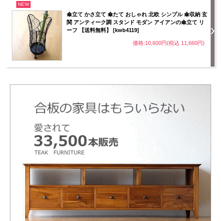
NEW
傘立て かさ立て 傘たて おしゃれ 北欧 シンプル 傘収納 玄
関 アンティーク調 スタンド モダン アイアンの傘立て リ
ーフ 【送料無料】 [kwb4119]
価格:10,600円(税込 11,660円)