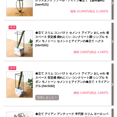
レラスタンド ノアール・アイアン傘立て 【送料無料】
[kan4121]
価格:10,000円(税込 11,000円)
NEW
傘立て スリム コンパクト セメント アイアン おしゃれ 省
スペース 安定感 倒れにくい コンクリート調 シンプル モ
ダン モノトーン セメントとアイアンの傘立て へクス
[hbr3161]
価格:3,800円(税込 4,180円)
NEW
傘立て スリム コンパクト セメント アイアン おしゃれ 省
スペース 安定感 倒れにくい コンクリート調 シンプル モ
ダン モノトーン セメントとアイアンの傘立て トライアン
グル [hbr3162]
価格:2,600円(税込 2,860円)
完売しました！
傘立て アイアン アンティーク 半円形 スリム ヨーロッパ