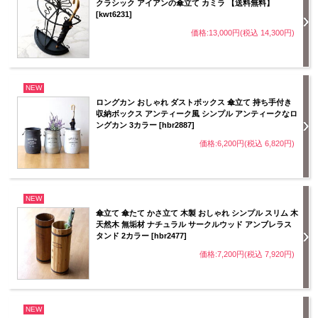
クラシック アイアンの傘立て カミラ 【送料無料】
[kwt6231]
価格:13,000円(税込 14,300円)
NEW
ロングカン おしゃれ ダストボックス 傘立て 持ち手付き
収納ボックス アンティーク風 シンプル アンティークなロ
ングカン 3カラー [hbr2887]
価格:6,200円(税込 6,820円)
NEW
傘立て 傘たて かさ立て 木製 おしゃれ シンプル スリム 木
天然木 無垢材 ナチュラル サークルウッド アンブレラス
タンド 2カラー [hbr2477]
価格:7,200円(税込 7,920円)
NEW