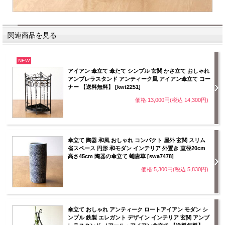
関連商品を見る
NEW
アイアン 傘立て 傘たて シンプル 玄関 かさ立て おしゃれ
アンブレラスタンド アンティーク風 アイアン傘立て コー
ナー 【送料無料】 [kwt2251]
価格:13,000円(税込 14,300円)
傘立て 陶器 和風 おしゃれ コンパクト 屋外 玄関 スリム
省スペース 円形 和モダン インテリア 外置き 直径20cm
高さ45cm 陶器の傘立て 蛸唐草 [swa7478]
価格:5,300円(税込 5,830円)
傘立て おしゃれ アンティーク ロートアイアン モダン シ
ンプル 鉄製 エレガント デザイン インテリア 玄関 アンブ