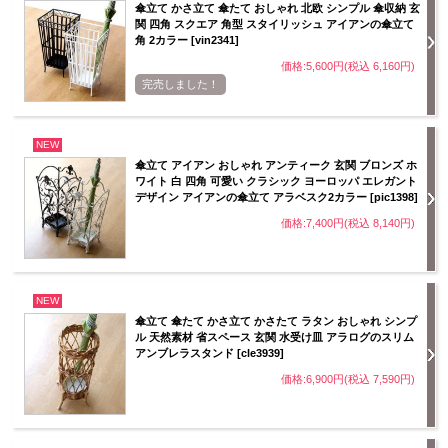
傘立て かさ立て 傘たて おしゃれ 北欧 シンプル 傘収納 玄
関 四角 スクエア 角型 スタイリッシュ アイアンの傘立て
角 2カラー [vin2341]
価格:5,600円(税込 6,160円)
完売しました！
NEW
傘立て アイアン おしゃれ アンティーク 玄関 ブロンズ ホ
ワイト 白 四角 可愛い クラシック ヨーロッパ エレガント
デザイン アイアンの傘立て アラベスク2カラー [pic1398]
価格:7,400円(税込 8,140円)
NEW
傘立て 傘たて かさ立て かさたて ラタン おしゃれ シンプ
ル 天然素材 省スペース 玄関 水受け皿 アラログのスリム
アンブレラスタンド [cle3939]
価格:6,900円(税込 7,590円)