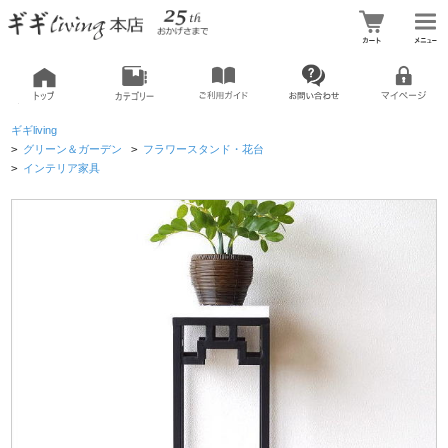
ギギliving
>
グリーン＆ガーデン
>
フラワースタンド・花台
>
インテリア家具