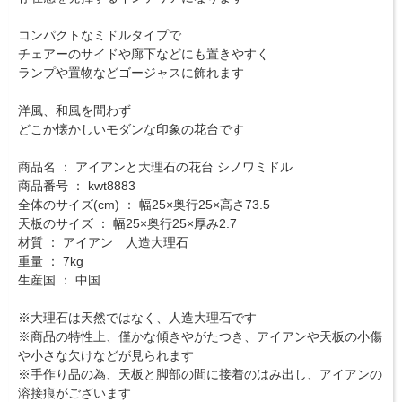
コンパクトなミドルタイプで
チェアーのサイドや廊下などにも置きやすく
ランプや置物などゴージャスに飾れます
洋風、和風を問わず
どこか懐かしいモダンな印象の花台です
商品名 ： アイアンと大理石の花台 シノワミドル
商品番号 ： kwt8883
全体のサイズ(cm) ： 幅25×奥行25×高さ73.5
天板のサイズ ： 幅25×奥行25×厚み2.7
材質 ： アイアン 人造大理石
重量 ： 7kg
生産国 ： 中国
※大理石は天然ではなく、人造大理石です
※商品の特性上、僅かな傾きやがたつき、アイアンや天板の小傷
や小さな欠けなどが見られます
※手作り品の為、天板と脚部の間に接着のはみ出し、アイアンの
溶接痕がございます