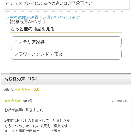
※ディスプレイによる色の違いはご了承下さい
»
有料の開梱設置もお選びいただけます
【開梱設置Aランク】
もっと他の商品を見る
インテリア家具
フラワースタンド・花台
お客様の声（1件）
総評:
5.0
noan様
2026/04/11
お品が無事に届きました。
2年前に同じものを購入しておりましたが
もう一つ欲しかったので買えて満足です。
さっそく居間の両端コーナーに置き