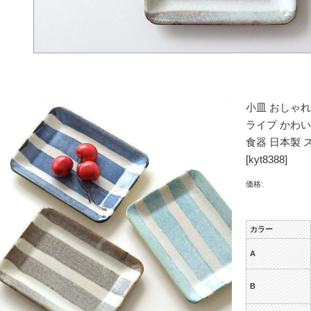
小皿 おしゃれ
ライプ かわい
食器 日本製 
[kyt8388]
価格:
カラー
A
B