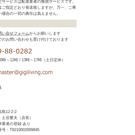
定サービスは配達業者の無償サービスです。
はご指定どおり発送致しますが、万一、ご希
い場合の一切の責任は負えません。
問い合せフォーム
からお願いします
でのお問い合わせも受け付けております
時～12時 / 13時～17時（土日定休）
具
12-2-2
：土谷繁夫（店長）
事業者の登録:あり
T8210002009845