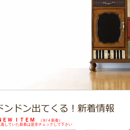
ＮＥＷ ＩＴＥＭ
（８/４新着）
見逃していた新着は是非チェックして下さい