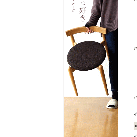
7
7
7