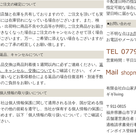
※配達日時の指
ご注文の確定について
指定可能な場合
望日時に届かな
別店舗と在庫を共有しておりますので、ご注文を頂いても実
際には在庫切れになっている場合がございます。また、検
お問い合わせ
品・出荷時に商品不良や欠品等が判明しご注文商品がお届け
できなくなった場合はご注文のキャンセルとさせて頂く場合
ご不明な点は
お
がございます。万一、ご希望に添えない場合もございますが
お電話やメール
予めご了承の程宜しくお願い致します。
返品、キャンセルについて
営業時間：平日10
返品交換は商品到着後１週間以内に必ずご連絡ください。
返
品、キャンセル、交換について
もご確認ください。 イメー
ジ違いなどお客様都合による返品の場合往復送料・別途手数
料のご負担をお願いします。
有限会社白山家
個人情報の取り扱いについて
ギギliving
当社は個人情報保護に関して適用される法令、国が定める指
〒911-0815
針その他の規範を遵守し、当社が保有する個人情報の保護に
福井県勝山市下高島
努めます。以下「個人情報の取り扱いについて」でご確認く
店舗運営責任者
ださい。
適格請求書発行
インボイス登録番号：