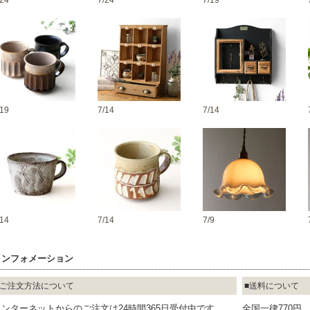
/24
7/24
7/19
/19
7/14
7/14
/14
7/14
7/9
インフォメーション
ご注文方法について
送料について
インターネットからのご注文は24時間365日受付中です
全国一律770円