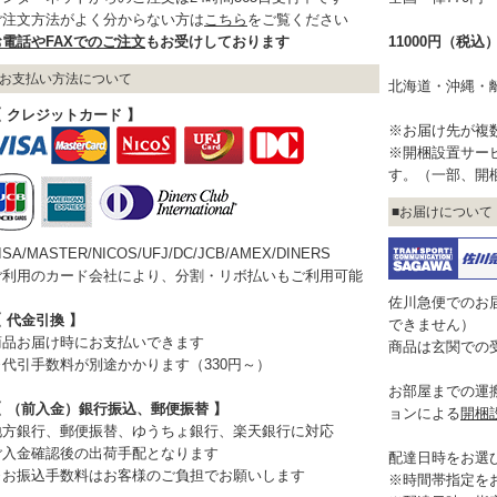
ご注文方法がよく分からない方は
こちら
をご覧ください
お電話やFAXでのご注文
もお受けしております
11000円（税
お支払い方法について
北海道・沖縄・
【 クレジットカード 】
※お届け先が複
※開梱設置サー
す。（一部、開
お届けについて
ISA/MASTER/NICOS/UFJ/DC/JCB/AMEX/DINERS
ご利用のカード会社により、分割・リボ払いもご利用可能
佐川急便でのお
 代金引換 】
できません）
商品お届け時にお支払いできます
商品は玄関での
※代引手数料が別途かかります（330円～）
お部屋までの運
【 （前入金）銀行振込、郵便振替 】
ョンによる
開梱
地方銀行、郵便振替、ゆうちょ銀行、楽天銀行に対応
ご入金確認後の出荷手配となります
配達日時をお選
※お振込手数料はお客様のご負担でお願いします
※時間帯指定を