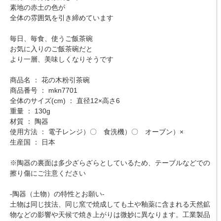
素地の赤土の色が
全体の雰囲気を引き締めています
毎日、毎食、使うご飯茶碗
お気に入りのご飯茶碗だと
より一層、美味しくなりそうです
商品名 ： 花の木粉引茶碗
商品番号 ： mkn7701
全体のサイズ(cm) ： 直径12×高さ6
重量 ： 130g
材質 ： 陶器
使用方法 ： 電子レンジ）〇 食洗機）〇 オーブン）×
生産国 ： 日本
※陶器の裏面は多少ざらざらとしているため、テーブルなどでの
擦り傷にご注意ください
-陶器（土物）の特性とお願い-
土物は同じ技法、同じ窯で焼成しても土や釉薬に含まれる天然鉱
物などの影響や天候で焼き上がりは微妙に異なります。工業製品