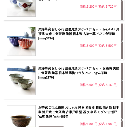
価格:5,200円(税込 5,720円)
夫婦茶碗 おしゃれ 波佐見焼 大小 ペア セット かわいい お
茶碗 夫婦 ご飯茶碗 陶器 日本製 古染十草 ペアご飯茶碗
[msg3494]
価格:5,000円(税込 5,500円)
夫婦茶碗 おしゃれ 波佐見焼 大小 ペア セット お茶碗 夫婦
ご飯茶碗 陶器 日本製 黒陶ワラ灰 ペアごはん茶碗
[msg2170]
価格:5,600円(税込 6,160円)
お茶碗 ごはん茶碗 おしゃれ 陶器 和食器 和風 焼き物 日本
製 瀬戸焼 ご飯茶碗 古瀬戸釉 湯 器 矢車 和モダン 古瀬戸
Ya車 飯碗 [mkn9854]
価格:1,800円(税込 1,980円)