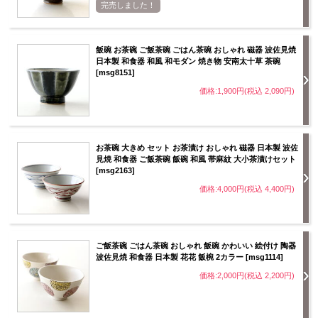
完売しました！
飯碗 お茶碗 ご飯茶碗 ごはん茶碗 おしゃれ 磁器 波佐見焼
日本製 和食器 和風 和モダン 焼き物 安南太十草 茶碗
[msg8151]
価格:1,900円(税込 2,090円)
お茶碗 大きめ セット お茶漬け おしゃれ 磁器 日本製 波佐
見焼 和食器 ご飯茶碗 飯碗 和風 帯麻紋 大小茶漬けセット
[msg2163]
価格:4,000円(税込 4,400円)
ご飯茶碗 ごはん茶碗 おしゃれ 飯碗 かわいい 絵付け 陶器
波佐見焼 和食器 日本製 花花 飯椀 2カラー [msg1114]
価格:2,000円(税込 2,200円)