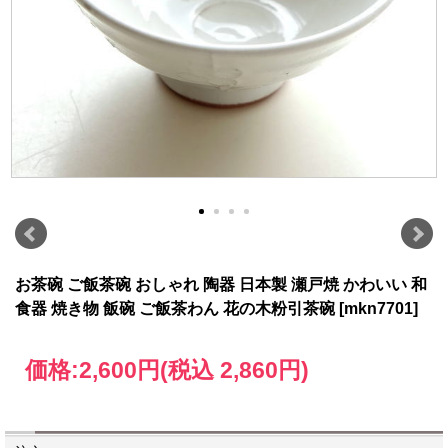
お茶碗 ご飯茶碗 おしゃれ 陶器 日本製 瀬戸焼 かわいい 和
食器 焼き物 飯碗 ご飯茶わん 花の木粉引茶碗 [mkn7701]
価格:
2,600円
(税込 2,860円)