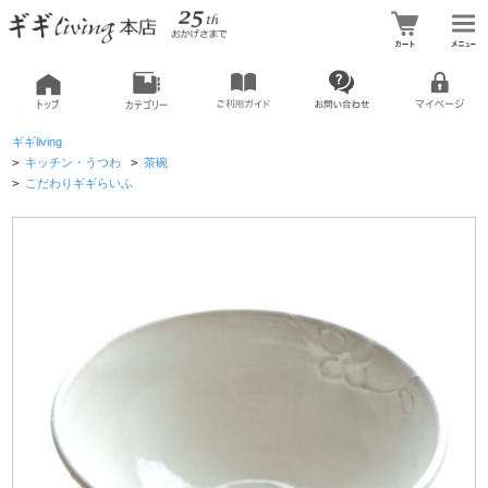
ギギliving
>
キッチン・うつわ
>
茶碗
>
こだわりギギらいふ