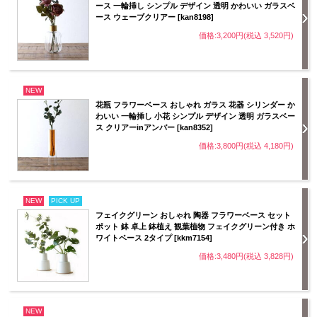
ース 一輪挿し シンプル デザイン 透明 かわいい ガラスベ
ース ウェーブクリアー [kan8198]
価格:3,200円(税込 3,520円)
NEW
花瓶 フラワーベース おしゃれ ガラス 花器 シリンダー か
わいい 一輪挿し 小花 シンプル デザイン 透明 ガラスベー
ス クリアーinアンバー [kan8352]
価格:3,800円(税込 4,180円)
NEW
PICK UP
フェイクグリーン おしゃれ 陶器 フラワーベース セット
ポット 鉢 卓上 鉢植え 観葉植物 フェイクグリーン付き ホ
ワイトベース 2タイプ [kkm7154]
価格:3,480円(税込 3,828円)
NEW