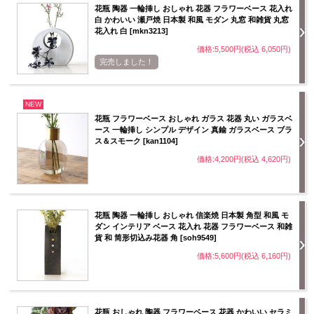
花瓶 陶器 一輪挿し おしゃれ 花器 フラワーベース 花入れ
白 かわいい 瀬戸焼 日本製 和風 モダン 丸窓 和雑貨 丸窓
花入れ 白 [mkn3213]
価格:5,500円(税込 6,050円)
完売しました！
NEW
花瓶 フラワーベース おしゃれ ガラス 花器 丸い ガラスベ
ース 一輪挿し シンプル デザイン 真鍮 ガラスベース ブラ
ス＆スモーク [kan1104]
価格:4,200円(税込 4,620円)
花瓶 陶器 一輪挿し おしゃれ 信楽焼 日本製 角型 和風 モ
ダン インテリア ベース 花入れ 花器 フラワーベース 和雑
貨 和 筒形切込み花器 角 [soh9549]
価格:5,600円(税込 6,160円)
花瓶 おしゃれ 陶器 フラワーベース 花器 かわいい セラミ