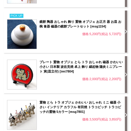
PICK UP
鏡餅 陶器 おしゃれ 飾り 置物 オブジェ お正月 器 お皿 お
椀 食器 磁器の鏡餅プレートセット [msg1154]
価格:5,200円(税込 5,720円)
プレート 置物 オブジェ とら トラ おしゃれ 磁器 かわいい
小さい 日本製 波佐見焼 卓上 飾り 縁起物 陽炎ミニプレー
ト 寅(皿立付) [imt7804]
価格:2,000円(税込 2,200円)
置物 とら トラ オブジェ かわいい おしゃれ ミニ 磁器 小
さい インテリア カラフル 有田焼 トラコビッチ トラコビ
ッチの置物 5カラー [msg7801]
価格:3,500円(税込 3,850円)