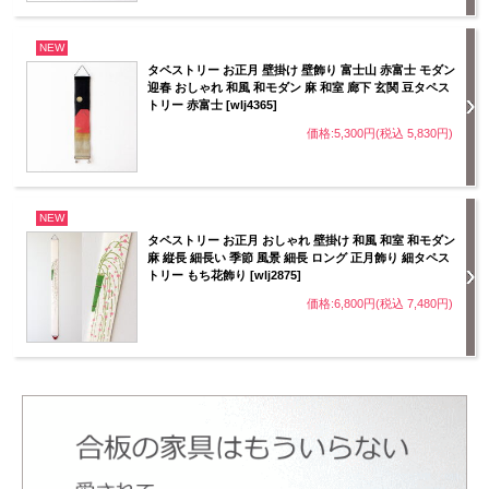
NEW
タペストリー お正月 壁掛け 壁飾り 富士山 赤富士 モダン
迎春 おしゃれ 和風 和モダン 麻 和室 廊下 玄関 豆タペス
トリー 赤富士 [wlj4365]
価格:5,300円(税込 5,830円)
NEW
タペストリー お正月 おしゃれ 壁掛け 和風 和室 和モダン
麻 縦長 細長い 季節 風景 細長 ロング 正月飾り 細タペス
トリー もち花飾り [wlj2875]
価格:6,800円(税込 7,480円)