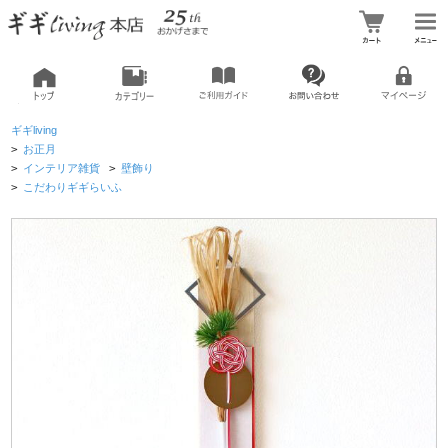
ギギliving
>
お正月
>
インテリア雑貨
>
壁飾り
>
こだわりギギらいふ