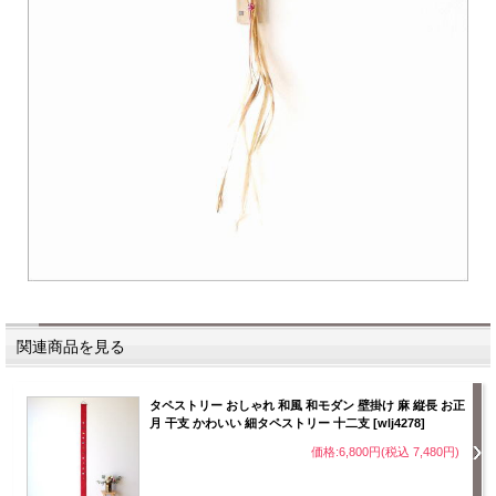
関連商品を見る
タペストリー おしゃれ 和風 和モダン 壁掛け 麻 縦長 お正
月 干支 かわいい 細タペストリー 十二支 [wlj4278]
価格:6,800円(税込 7,480円)