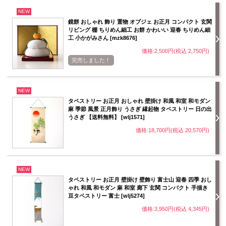
NEW
鏡餅 おしゃれ 飾り 置物 オブジェ お正月 コンパクト 玄関
リビング 棚 ちりめん細工 お餅 かわいい 迎春 ちりめん細
工 小かがみさん [mzk8676]
価格:2,500円(税込 2,750円)
完売しました！
NEW
タペストリー お正月 おしゃれ 壁掛け 和風 和室 和モダン
麻 季節 風景 正月飾り うさぎ 縁起物 タペストリー 日の出
うさぎ 【送料無料】 [wlj1571]
価格:18,700円(税込 20,570円)
NEW
タペストリー お正月 壁掛け 壁飾り 富士山 迎春 四季 おし
ゃれ 和風 和モダン 麻 和室 廊下 玄関 コンパクト 手描き
豆タペストリー 富士 [wlj5274]
価格:3,950円(税込 4,345円)