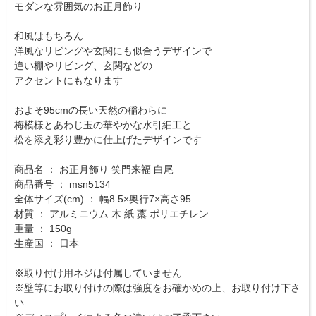
モダンな雰囲気のお正月飾り
和風はもちろん
洋風なリビングや玄関にも似合うデザインで
違い棚やリビング、玄関などの
アクセントにもなります
およそ95cmの長い天然の稲わらに
梅模様とあわじ玉の華やかな水引細工と
松を添え彩り豊かに仕上げたデザインです
商品名 ： お正月飾り 笑門来福 白尾
商品番号 ： msn5134
全体サイズ(cm) ： 幅8.5×奥行7×高さ95
材質 ： アルミニウム 木 紙 藁 ポリエチレン
重量 ： 150g
生産国 ： 日本
※取り付け用ネジは付属していません
※壁等にお取り付けの際は強度をお確かめの上、お取り付け下さ
い