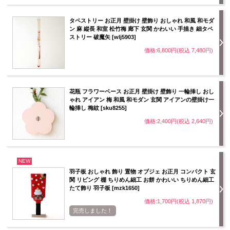
タペストリー お正月 壁掛け 壁飾り おしゃれ 和風 和モダ
ン 麻 縦長 和室 松竹梅 廊下 玄関 かわいい 手描き 細タペ
ストリー 破魔矢 [wlj5903]
価格:6,800円(税込 7,480円)
花瓶 フラワーベース お正月 壁掛け 壁飾り 一輪挿し おし
ゃれ アイアン 梅 和風 和モダン 玄関 アイアンの壁掛け一
輪挿し 梅紋 [sku8255]
価格:2,400円(税込 2,640円)
NEW
羽子板 おしゃれ 飾り 置物 オブジェ お正月 コンパクト 玄
関 リビング 棚 ちりめん細工 お餅 かわいい ちりめん細工
たて飾り 羽子板 [mzk1650]
価格:1,700円(税込 1,870円)
完売しました！