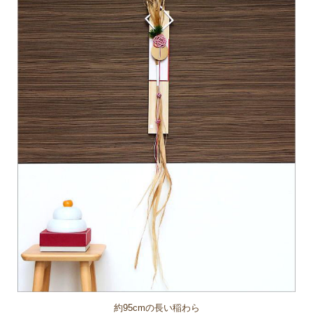
約95cmの長い稲わら