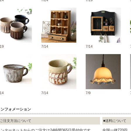
/24
7/24
7/19
/19
7/14
7/14
/14
7/14
7/9
インフォメーション
ご注文方法について
送料について
インターネットからのご注文は24時間365日受付中です
全国一律770円