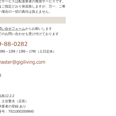
定サービスは配達業者の無償サービスです。
はご指定どおり発送致しますが、万一、ご希
い場合の一切の責任は負えません。
問い合せフォーム
からお願いします
でのお問い合わせも受け付けております
時～12時 / 13時～17時（土日定休）
具
12-2-2
：土谷繁夫（店長）
事業者の登録:あり
T8210002009845