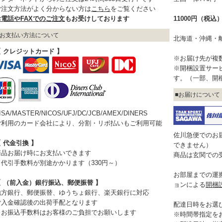
ご注文方法がよく分からない方は
こちら
をご覧ください
お電話やFAXでのご注文
もお受けしております
11000円（税
お支払い方法について
北海道・沖縄・
【 クレジットカード 】
※お届け先が複
※開梱設置サー
す。（一部、開
お届けについて
ISA/MASTER/NICOS/UFJ/DC/JCB/AMEX/DINERS
ご利用のカード会社により、分割・リボ払いもご利用可能
佐川急便でのお
 代金引換 】
できません）
商品お届け時にお支払いできます
商品は玄関での
※代引手数料が別途かかります（330円～）
お部屋までの運
【 （前入金）銀行振込、郵便振替 】
ョンによる
開梱
地方銀行、郵便振替、ゆうちょ銀行、楽天銀行に対応
ご入金確認後の出荷手配となります
配達日時をお選
※お振込手数料はお客様のご負担でお願いします
※時間帯指定を