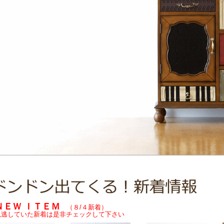
ＮＥＷ ＩＴＥＭ
（８/４新着）
見逃していた新着は是非チェックして下さい