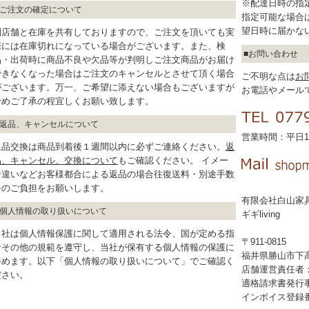
※配達日時の指
ご注文の確定について
指定可能な場合
望日時に届かな
別店舗と在庫を共有しておりますので、ご注文を頂いても実
際には在庫切れになっている場合がございます。また、検
お問い合わせ
品・出荷時に商品不良や欠品等が判明しご注文商品がお届け
できなくなった場合はご注文のキャンセルとさせて頂く場合
ご不明な点は
お
がございます。万一、ご希望に添えない場合もございますが
お電話やメール
予めご了承の程宜しくお願い致します。
返品、キャンセルについて
営業時間：平日10
返品交換は商品到着後１週間以内に必ずご連絡ください。
返
品、キャンセル、交換について
もご確認ください。 イメー
ジ違いなどお客様都合による返品の場合往復送料・別途手数
料のご負担をお願いします。
有限会社白山家
個人情報の取り扱いについて
ギギliving
当社は個人情報保護に関して適用される法令、国が定める指
〒911-0815
針その他の規範を遵守し、当社が保有する個人情報の保護に
福井県勝山市下高島
努めます。以下「個人情報の取り扱いについて」でご確認く
店舗運営責任者
ださい。
適格請求書発行
インボイス登録番号：