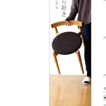
7
7
7