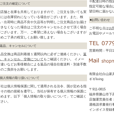
※配達日時の指
ご注文の確定について
指定可能な場合
望日時に届かな
別店舗と在庫を共有しておりますので、ご注文を頂いても実
際には在庫切れになっている場合がございます。また、検
お問い合わせ
品・出荷時に商品不良や欠品等が判明しご注文商品がお届け
できなくなった場合はご注文のキャンセルとさせて頂く場合
ご不明な点は
お
がございます。万一、ご希望に添えない場合もございますが
お電話やメール
予めご了承の程宜しくお願い致します。
返品、キャンセルについて
営業時間：平日10
返品交換は商品到着後１週間以内に必ずご連絡ください。
返
品、キャンセル、交換について
もご確認ください。 イメー
ジ違いなどお客様都合による返品の場合往復送料・別途手数
料のご負担をお願いします。
有限会社白山家
個人情報の取り扱いについて
ギギliving
当社は個人情報保護に関して適用される法令、国が定める指
〒911-0815
針その他の規範を遵守し、当社が保有する個人情報の保護に
福井県勝山市下高島
努めます。以下「個人情報の取り扱いについて」でご確認く
店舗運営責任者
ださい。
適格請求書発行
インボイス登録番号：