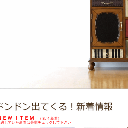
ＮＥＷ ＩＴＥＭ
（８/４新着）
見逃していた新着は是非チェックして下さい