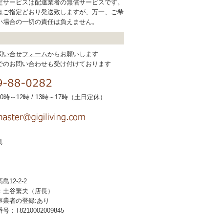
定サービスは配達業者の無償サービスです。
はご指定どおり発送致しますが、万一、ご希
い場合の一切の責任は負えません。
問い合せフォーム
からお願いします
でのお問い合わせも受け付けております
時～12時 / 13時～17時（土日定休）
具
12-2-2
：土谷繁夫（店長）
事業者の登録:あり
T8210002009845