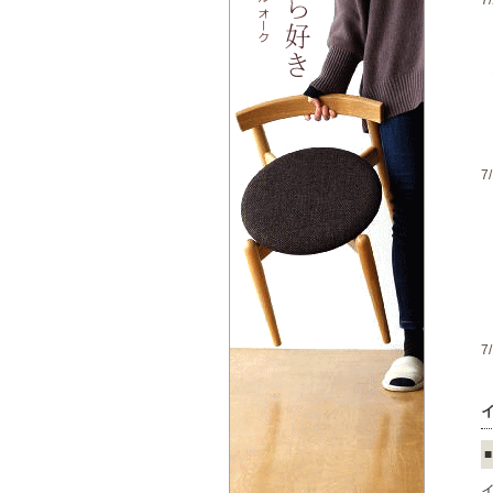
7
7
7