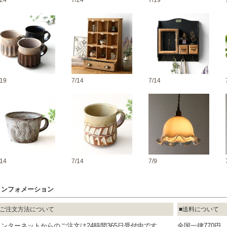
/24
7/24
7/19
/19
7/14
7/14
/14
7/14
7/9
インフォメーション
ご注文方法について
送料について
インターネットからのご注文は24時間365日受付中です
全国一律770円