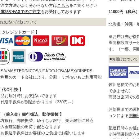
ご注文方法がよく分からない方は
こちら
をご覧ください
お電話やFAXでのご注文
もお受けしております
11000円（税
お支払い方法について
北海道・沖縄・
【 クレジットカード 】
※お届け先が複
※開梱設置サー
す。（一部、開
お届けについて
ISA/MASTER/NICOS/UFJ/DC/JCB/AMEX/DINERS
ご利用のカード会社により、分割・リボ払いもご利用可能
佐川急便でのお
 代金引換 】
できません）
商品お届け時にお支払いできます
商品は玄関での
※代引手数料が別途かかります（330円～）
お部屋までの運
【 （前入金）銀行振込、郵便振替 】
ョンによる
開梱
地方銀行、郵便振替、ゆうちょ銀行、楽天銀行に対応
ご入金確認後の出荷手配となります
配達日時をお選
※お振込手数料はお客様のご負担でお願いします
※時間帯指定を