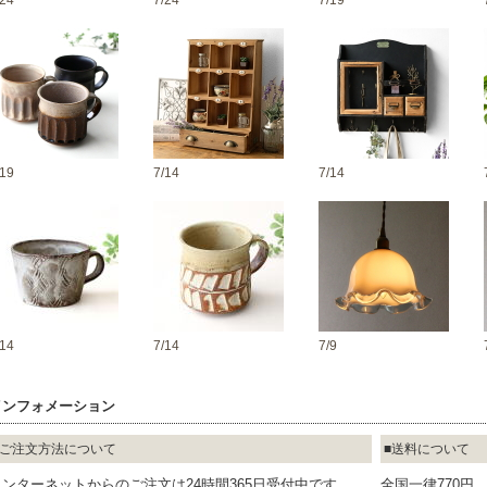
/24
7/24
7/19
/19
7/14
7/14
/14
7/14
7/9
インフォメーション
ご注文方法について
送料について
インターネットからのご注文は24時間365日受付中です
全国一律770円