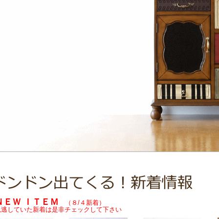
ＮＥＷ ＩＴＥＭ
（８/４新着）
見逃していた新着は是非チェックして下さい