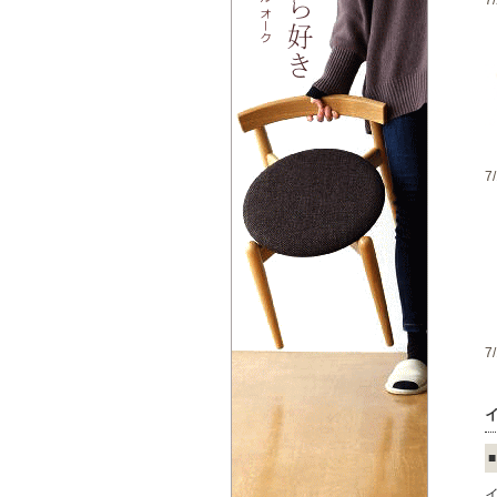
7
7
7