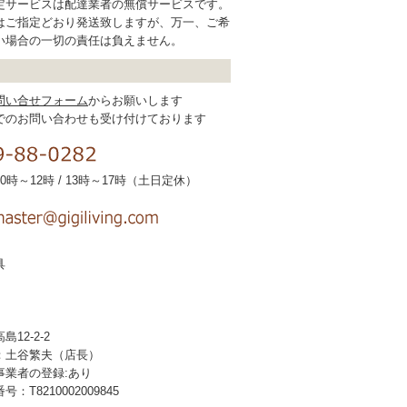
定サービスは配達業者の無償サービスです。
はご指定どおり発送致しますが、万一、ご希
い場合の一切の責任は負えません。
問い合せフォーム
からお願いします
でのお問い合わせも受け付けております
時～12時 / 13時～17時（土日定休）
具
12-2-2
：土谷繁夫（店長）
事業者の登録:あり
T8210002009845