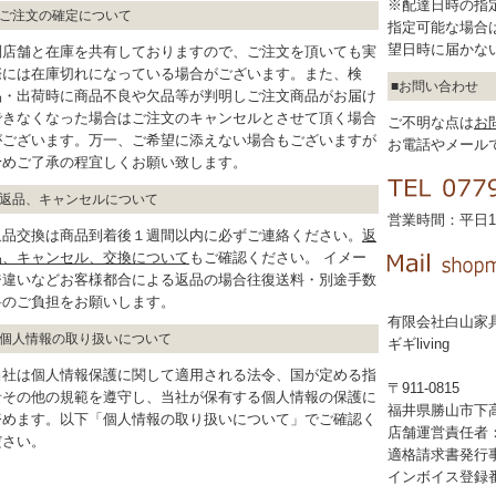
※配達日時の指
ご注文の確定について
指定可能な場合
望日時に届かな
別店舗と在庫を共有しておりますので、ご注文を頂いても実
際には在庫切れになっている場合がございます。また、検
お問い合わせ
品・出荷時に商品不良や欠品等が判明しご注文商品がお届け
できなくなった場合はご注文のキャンセルとさせて頂く場合
ご不明な点は
お
がございます。万一、ご希望に添えない場合もございますが
お電話やメール
予めご了承の程宜しくお願い致します。
返品、キャンセルについて
営業時間：平日10
返品交換は商品到着後１週間以内に必ずご連絡ください。
返
品、キャンセル、交換について
もご確認ください。 イメー
ジ違いなどお客様都合による返品の場合往復送料・別途手数
料のご負担をお願いします。
有限会社白山家
個人情報の取り扱いについて
ギギliving
当社は個人情報保護に関して適用される法令、国が定める指
〒911-0815
針その他の規範を遵守し、当社が保有する個人情報の保護に
福井県勝山市下高島
努めます。以下「個人情報の取り扱いについて」でご確認く
店舗運営責任者
ださい。
適格請求書発行
インボイス登録番号：