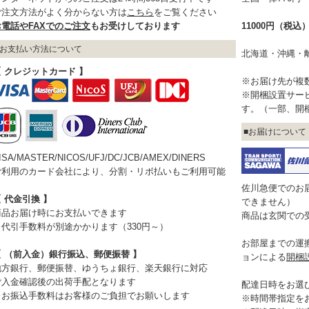
ご注文方法がよく分からない方は
こちら
をご覧ください
お電話やFAXでのご注文
もお受けしております
11000円（税
お支払い方法について
北海道・沖縄・
【 クレジットカード 】
※お届け先が複
※開梱設置サー
す。（一部、開
お届けについて
ISA/MASTER/NICOS/UFJ/DC/JCB/AMEX/DINERS
ご利用のカード会社により、分割・リボ払いもご利用可能
佐川急便でのお
 代金引換 】
できません）
商品お届け時にお支払いできます
商品は玄関での
※代引手数料が別途かかります（330円～）
お部屋までの運
【 （前入金）銀行振込、郵便振替 】
ョンによる
開梱
地方銀行、郵便振替、ゆうちょ銀行、楽天銀行に対応
ご入金確認後の出荷手配となります
配達日時をお選
※お振込手数料はお客様のご負担でお願いします
※時間帯指定を