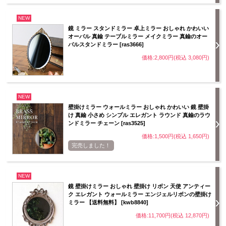
NEW
鏡 ミラー スタンドミラー 卓上ミラー おしゃれ かわいい
オーバル 真鍮 テーブルミラー メイクミラー 真鍮のオー
バルスタンドミラー [ras3666]
価格:2,800円(税込 3,080円)
NEW
壁掛けミラー ウォールミラー おしゃれ かわいい 鏡 壁掛
け 真鍮 小さめ シンプル エレガント ラウンド 真鍮のラウ
ンドミラー チェーン [ras3525]
価格:1,500円(税込 1,650円)
完売しました！
NEW
鏡 壁掛けミラー おしゃれ 壁掛け リボン 天使 アンティー
ク エレガント ウォールミラー エンジェルリボンの壁掛け
ミラー 【送料無料】 [kwb8840]
価格:11,700円(税込 12,870円)