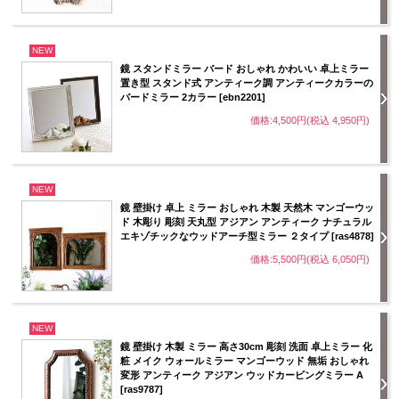
NEW
鏡 スタンドミラー バード おしゃれ かわいい 卓上ミラー
置き型 スタンド式 アンティーク調 アンティークカラーの
バードミラー 2カラー [ebn2201]
価格:4,500円(税込 4,950円)
NEW
鏡 壁掛け 卓上 ミラー おしゃれ 木製 天然木 マンゴーウッ
ド 木彫り 彫刻 天丸型 アジアン アンティーク ナチュラル
エキゾチックなウッドアーチ型ミラー ２タイプ [ras4878]
価格:5,500円(税込 6,050円)
NEW
鏡 壁掛け 木製 ミラー 高さ30cm 彫刻 洗面 卓上ミラー 化
粧 メイク ウォールミラー マンゴーウッド 無垢 おしゃれ
変形 アンティーク アジアン ウッドカービングミラー A
[ras9787]