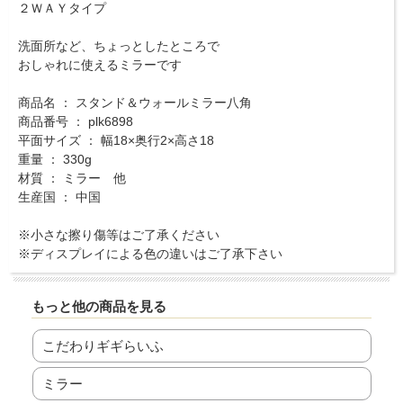
２ＷＡＹタイプ
洗面所など、ちょっとしたところで
おしゃれに使えるミラーです
商品名 ： スタンド＆ウォールミラー八角
商品番号 ： plk6898
平面サイズ ： 幅18×奥行2×高さ18
重量 ： 330g
材質 ： ミラー 他
生産国 ： 中国
※小さな擦り傷等はご了承ください
※ディスプレイによる色の違いはご了承下さい
もっと他の商品を見る
こだわりギギらいふ
ミラー