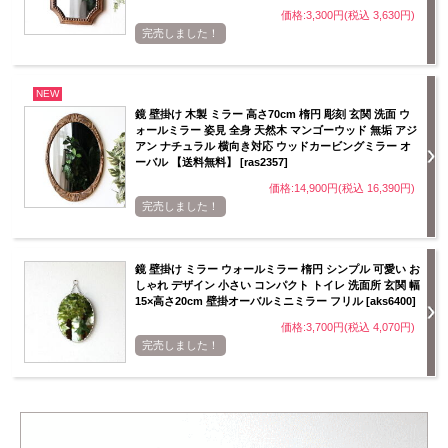
価格:3,300円(税込 3,630円)
完売しました！
NEW
鏡 壁掛け 木製 ミラー 高さ70cm 楕円 彫刻 玄関 洗面 ウ
ォールミラー 姿見 全身 天然木 マンゴーウッド 無垢 アジ
アン ナチュラル 横向き対応 ウッドカービングミラー オ
ーバル 【送料無料】 [ras2357]
価格:14,900円(税込 16,390円)
完売しました！
鏡 壁掛け ミラー ウォールミラー 楕円 シンプル 可愛い お
しゃれ デザイン 小さい コンパクト トイレ 洗面所 玄関 幅
15×高さ20cm 壁掛オーバルミニミラー フリル [aks6400]
価格:3,700円(税込 4,070円)
完売しました！