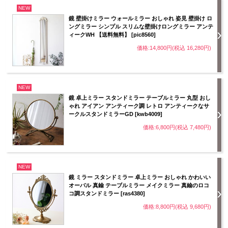
NEW
鏡 壁掛けミラー ウォールミラー おしゃれ 姿見 壁掛け ロ
ングミラー シンプル スリムな壁掛けロングミラー アンテ
ィークWH 【送料無料】 [pic8560]
価格:14,800円(税込 16,280円)
NEW
鏡 卓上ミラー スタンドミラー テーブルミラー 丸型 おし
ゃれ アイアン アンティーク調 レトロ アンティークなサ
ークルスタンドミラーGD [kwb4009]
価格:6,800円(税込 7,480円)
NEW
鏡 ミラー スタンドミラー 卓上ミラー おしゃれ かわいい
オーバル 真鍮 テーブルミラー メイクミラー 真鍮のロコ
コ調スタンドミラー [ras4380]
価格:8,800円(税込 9,680円)