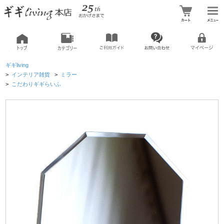
ギギliving
>
インテリア雑貨
>
ミラー
>
こだわりギギらいふ