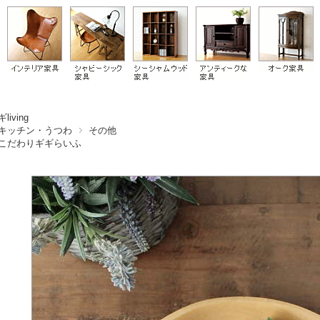
living
キッチン・うつわ
その他
こだわりギギらいふ