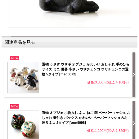
関連商品を見る
NEW
置物 うさぎ ウサギ オブジェ かわいい おしゃれ 手のひら
サイズ ミニ 磁器 小さい ウサチェンコ ウサチェンコの置
物 5タイプ [msg3672]
価格:3,800円(税込 4,180円)
NEW
置物 オブジェ 小物入れ ネコ ねこ 猫 ペーパーマッシュ お
しゃれ 蓋付き ボックス かわいい ペーパーマッシュのお
座りネコ 2タイプ [tom9998]
価格:1,200円(税込 1,320円)