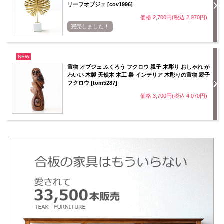
リーフオブジェ [cov1996]
価格:2,700円(税込 2,970円)
完売しました！
NEW
置物 オブジェ ふくろう フクロウ 親子 木彫り おしゃれ か
わいい 木製 天然木 木工 梟 インテリア 木彫りの置物 親子
フクロウ [tom5287]
価格:3,700円(税込 4,070円)