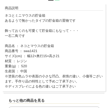
商品説明
ネコとミニマウスの貯金箱
あるようで無かったタイプの貯金箱の置物です
飾っておくのも可愛くて貯金箱にもなって・・・
一石二鳥です
商品名 ： ネコとマウスの貯金箱
商品番号 ： swa1421
サイズ(cm) ： 幅12×奥行15×高さ21
材質 ： レジン
重量(g) ： 520
生産国 ： 中国
※塗装の色ムラや表面の小さな凹凸、表情の違い、小傷等ござい
ます。手作り品の特性として予めご了承下さい。
※ディスプレイによる色の違いはご了承下さい
もっと他の商品を見る