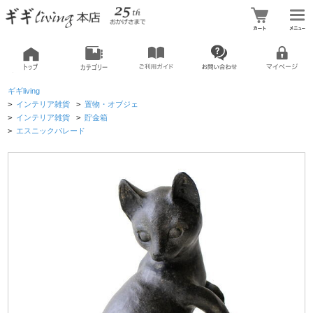
ギギliving
>
インテリア雑貨
>
置物・オブジェ
>
インテリア雑貨
>
貯金箱
>
エスニックパレード