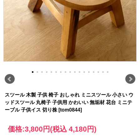
スツール 木製 子供 椅子 おしゃれ ミニスツール 小さい ウ
ッドスツール 丸椅子 子供用 かわいい 無垢材 花台 ミニテ
ーブル 子供イス 切り株 [tom0844]
価格:
3,800円
(税込 4,180円)