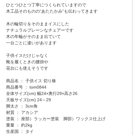
ひとつひとつ丁寧につくられていますので
木工品そのものの“あたたかみ”も伝わってきます
木の輪切りをそのままイスにした
ナチュラルプレーンなチェアーです
木の年輪がそのまま出ていて
一台ごとに違いがあります
子供イスだけじゃなく
靴を履くときの腰掛や
花台にも使えそうです
商品名 ： 子供イス 切り株
商品番号 ： tom0844
全体サイズ(cm) 幅24×奥行29×高さ26
天板サイズ(cm) 24～29
脚太さ ： 3cm角
材質 ： アカシア
塗装 ： 座部）ラッカー塗装 脚部）ワックス仕上げ
重量 ： 約2kg
生産国 ： タイ