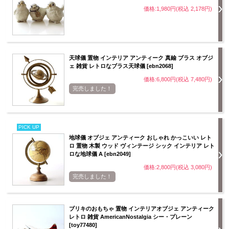
価格:1,980円(税込 2,178円)
天球儀 置物 インテリア アンティーク 真鍮 ブラス オブジ
ェ 雑貨 レトロなブラス天球儀 [ebn2068]
価格:6,800円(税込 7,480円)
完売しました！
PICK UP
地球儀 オブジェ アンティーク おしゃれ かっこいい レト
ロ 置物 木製 ウッド ヴィンテージ シック インテリア レト
ロな地球儀 A [ebn2049]
価格:2,800円(税込 3,080円)
完売しました！
ブリキのおもちゃ 置物 インテリアオブジェ アンティーク
レトロ 雑貨 AmericanNostalgia シー・プレーン
[toy77480]