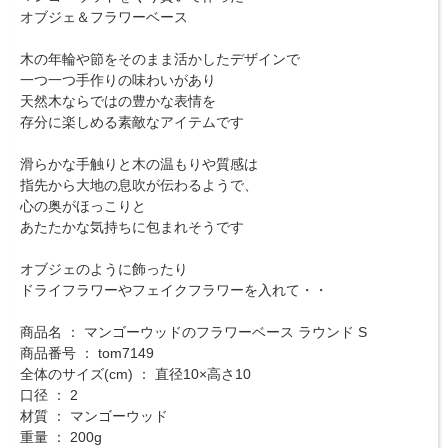
オブジェ＆フラワーベース
木の年輪や節をそのまま活かしたデザインで
一つ一つ手作りの味わいがあり
天然木ならではの豊かな表情を
存分に楽しめる素敵なアイテムです
滑らかな手触りと木の温もりや質感は
指先から大地の息吹が伝わるようで、
心の奥がほっこりと
あたたかな気持ちに包まれそうです
オブジェのように飾ったり
ドライフラワーやフェイクフラワーを入れて・・
商品名 ： マンゴーウッドのフラワーベース ラウンド S
商品番号 ： tom7149
全体のサイズ(cm) ： 直径10×高さ10
口径 ： 2
材質 ： マンゴーウッド
重量 ： 200g