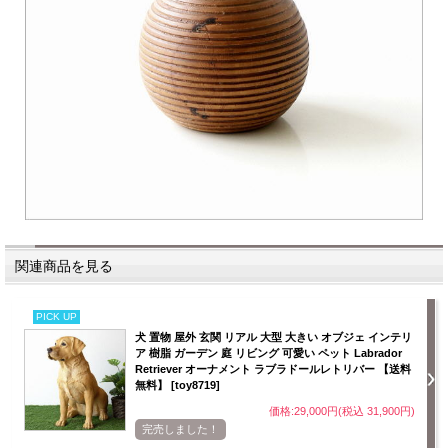
関連商品を見る
PICK UP
犬 置物 屋外 玄関 リアル 大型 大きい オブジェ インテリ
ア 樹脂 ガーデン 庭 リビング 可愛い ペット Labrador
Retriever オーナメント ラブラドールレトリバー 【送料
無料】 [toy8719]
価格:29,000円(税込 31,900円)
完売しました！