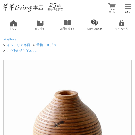
ギギliving
>
インテリア雑貨
>
置物・オブジェ
>
こだわりギギらいふ