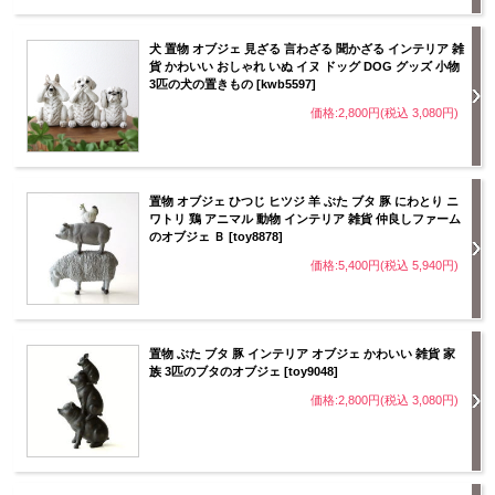
犬 置物 オブジェ 見ざる 言わざる 聞かざる インテリア 雑
貨 かわいい おしゃれ いぬ イヌ ドッグ DOG グッズ 小物
3匹の犬の置きもの [kwb5597]
価格:2,800円(税込 3,080円)
置物 オブジェ ひつじ ヒツジ 羊 ぶた ブタ 豚 にわとり ニ
ワトリ 鶏 アニマル 動物 インテリア 雑貨 仲良しファーム
のオブジェ Ｂ [toy8878]
価格:5,400円(税込 5,940円)
置物 ぶた ブタ 豚 インテリア オブジェ かわいい 雑貨 家
族 3匹のブタのオブジェ [toy9048]
価格:2,800円(税込 3,080円)