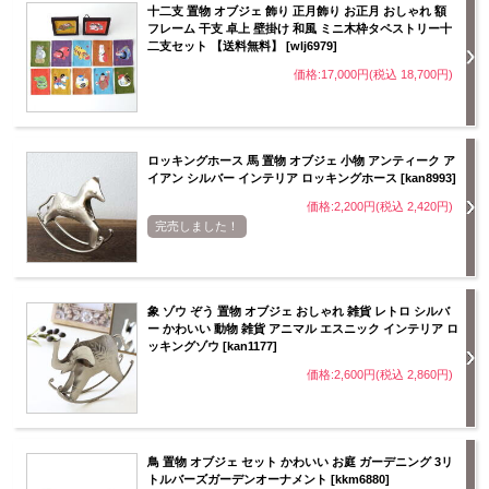
十二支 置物 オブジェ 飾り 正月飾り お正月 おしゃれ 額
フレーム 干支 卓上 壁掛け 和風 ミニ木枠タペストリー十
二支セット 【送料無料】 [wlj6979]
価格:17,000円(税込 18,700円)
ロッキングホース 馬 置物 オブジェ 小物 アンティーク ア
イアン シルバー インテリア ロッキングホース [kan8993]
価格:2,200円(税込 2,420円)
完売しました！
象 ゾウ ぞう 置物 オブジェ おしゃれ 雑貨 レトロ シルバ
ー かわいい 動物 雑貨 アニマル エスニック インテリア ロ
ッキングゾウ [kan1177]
価格:2,600円(税込 2,860円)
鳥 置物 オブジェ セット かわいい お庭 ガーデニング 3リ
トルバーズガーデンオーナメント [kkm6880]