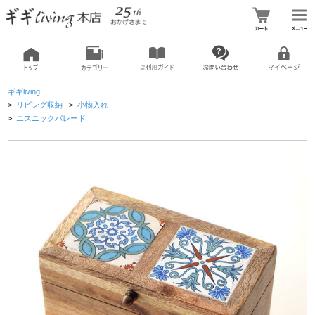
ギギliving
>
リビング収納
>
小物入れ
>
エスニックパレード