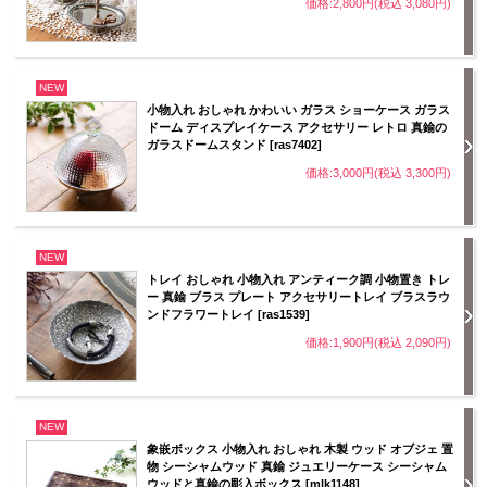
価格:2,800円(税込 3,080円)
NEW
小物入れ おしゃれ かわいい ガラス ショーケース ガラス
ドーム ディスプレイケース アクセサリー レトロ 真鍮の
ガラスドームスタンド [ras7402]
価格:3,000円(税込 3,300円)
NEW
トレイ おしゃれ 小物入れ アンティーク調 小物置き トレ
ー 真鍮 ブラス プレート アクセサリートレイ ブラスラウ
ンドフラワートレイ [ras1539]
価格:1,900円(税込 2,090円)
NEW
象嵌ボックス 小物入れ おしゃれ 木製 ウッド オブジェ 置
物 シーシャムウッド 真鍮 ジュエリーケース シーシャム
ウッドと真鍮の彫入ボックス [mlk1148]