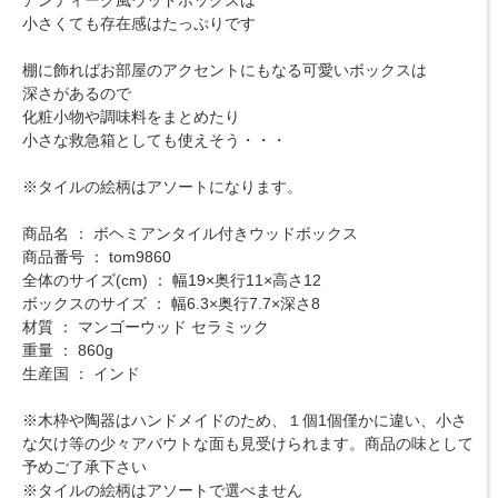
アンティーク風ウッドボックスは
小さくても存在感はたっぷりです
棚に飾ればお部屋のアクセントにもなる可愛いボックスは
深さがあるので
化粧小物や調味料をまとめたり
小さな救急箱としても使えそう・・・
※タイルの絵柄はアソートになります。
商品名 ： ボヘミアンタイル付きウッドボックス
商品番号 ： tom9860
全体のサイズ(cm) ： 幅19×奥行11×高さ12
ボックスのサイズ ： 幅6.3×奥行7.7×深さ8
材質 ： マンゴーウッド セラミック
重量 ： 860g
生産国 ： インド
※木枠や陶器はハンドメイドのため、１個1個僅かに違い、小さ
な欠け等の少々アバウトな面も見受けられます。商品の味として
予めご了承下さい
※タイルの絵柄はアソートで選べません