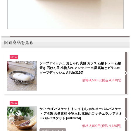
関連商品を見る
NEW
ソープディッシュ おしゃれ 真鍮 ガラス 石鹸トレー 石鹸
置き 石けん皿 小物入れ アンティーク調 真鍮とガラスの
ソープディッシュ A [vin3120]
価格:4,500円(税込 4,950円)
NEW
かご カゴ バスケット トレイ おしゃれ オーバルバスケッ
ト アタ製 天然素材 小物入れ 収納かご ナチュラル アタオ
ーバルバスケット [mlk8224]
価格:3,800円(税込 4,180円)