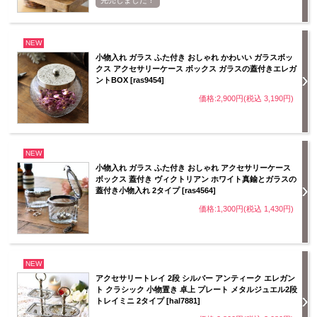
完売しました！
NEW
小物入れ ガラス ふた付き おしゃれ かわいい ガラスボッ
クス アクセサリーケース ボックス ガラスの蓋付きエレガ
ントBOX [ras9454]
価格:2,900円(税込 3,190円)
NEW
小物入れ ガラス ふた付き おしゃれ アクセサリーケース
ボックス 蓋付き ヴィクトリアン ホワイト真鍮とガラスの
蓋付き小物入れ 2タイプ [ras4564]
価格:1,300円(税込 1,430円)
NEW
アクセサリートレイ 2段 シルバー アンティーク エレガン
ト クラシック 小物置き 卓上 プレート メタルジュエル2段
トレイミニ 2タイプ [hal7881]