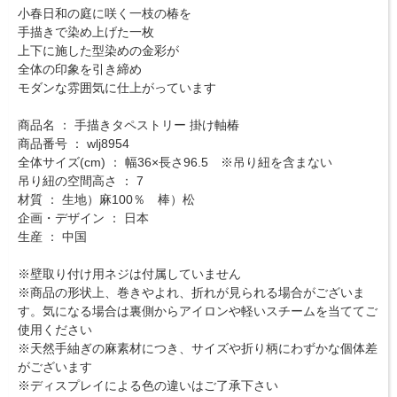
小春日和の庭に咲く一枝の椿を
手描きで染め上げた一枚
上下に施した型染めの金彩が
全体の印象を引き締め
モダンな雰囲気に仕上がっています
商品名 ： 手描きタペストリー 掛け軸椿
商品番号 ： wlj8954
全体サイズ(cm) ： 幅36×長さ96.5 ※吊り紐を含まない
吊り紐の空間高さ ： 7
材質 ： 生地）麻100％ 棒）松
企画・デザイン ： 日本
生産 ： 中国
※壁取り付け用ネジは付属していません
※商品の形状上、巻きやよれ、折れが見られる場合がございま
す。気になる場合は裏側からアイロンや軽いスチームを当ててご
使用ください
※天然手紬ぎの麻素材につき、サイズや折り柄にわずかな個体差
がございます
※ディスプレイによる色の違いはご了承下さい