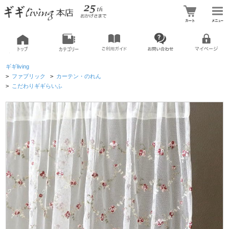
ギギliving
>
ファブリック
>
カーテン・のれん
>
こだわりギギらいふ