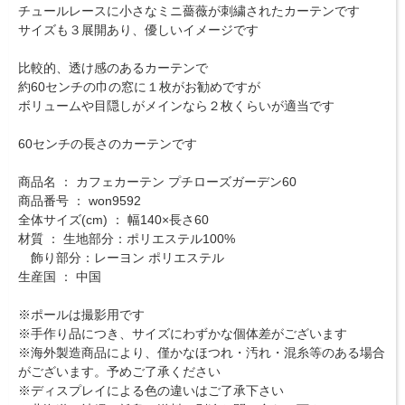
チュールレースに小さなミニ薔薇が刺繍されたカーテンです
サイズも３展開あり、優しいイメージです
比較的、透け感のあるカーテンで
約60センチの巾の窓に１枚がお勧めですが
ボリュームや目隠しがメインなら２枚くらいが適当です
60センチの長さのカーテンです
商品名 ： カフェカーテン プチローズガーデン60
商品番号 ： won9592
全体サイズ(cm) ： 幅140×長さ60
材質 ： 生地部分：ポリエステル100%
飾り部分：レーヨン ポリエステル
生産国 ： 中国
※ポールは撮影用です
※手作り品につき、サイズにわずかな個体差がございます
※海外製造商品により、僅かなほつれ・汚れ・混糸等のある場合
がございます。予めご了承ください
※ディスプレイによる色の違いはご了承下さい