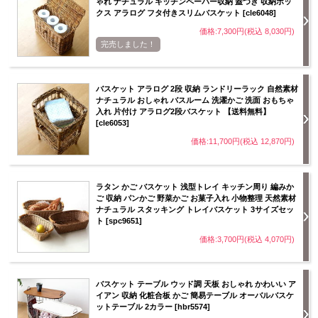
ゃれ ナチュラル キッチンペーパー収納 蓋つき 収納ボッ
クス アラログ フタ付きスリムバスケット [cle6048]
価格:7,300円(税込 8,030円)
完売しました！
バスケット アラログ 2段 収納 ランドリーラック 自然素材
ナチュラル おしゃれ バスルーム 洗濯かご 洗面 おもちゃ
入れ 片付け アラログ2段バスケット 【送料無料】
[cle6053]
価格:11,700円(税込 12,870円)
ラタン かご バスケット 浅型トレイ キッチン周り 編みか
ご 収納 パンかご 野菜かご お菓子入れ 小物整理 天然素材
ナチュラル スタッキング トレイバスケット 3サイズセッ
ト [spc9651]
価格:3,700円(税込 4,070円)
バスケット テーブル ウッド調 天板 おしゃれ かわいい ア
イアン 収納 化粧合板 かご 簡易テーブル オーバルバスケ
ットテーブル 2カラー [hbr5574]