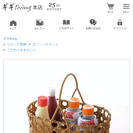
ギギliving
>
リビング収納
>
かご・バスケット
>
こだわりギギらいふ