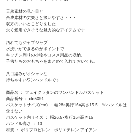
天然素材の見た目と
合成素材の丈夫さと扱いやすさ・・・
双方のいいとこどりをした
永く愛用できそうな魅力的なアイテムです
汚れてもジャブジャブ
水洗いができるのがポイントで
キッチン周りの小物やコスメ用品の収納、
子供たちのおもちゃをまとめて入れておいても。
八目編みがオシャレな
持ちやすいワンハンドルです
商品名 ： フェイクラタンのワンハンドルバスケット
商品番号 ： cle5091
バスケットサイズ(cm) ： 幅28×奥行16×高さ15.5 ※ハンドルは
含まない
バスケット内サイズ ： 幅26.5×奥行15×高さ15
ハンドル高さ ： 13
材質 ： ポリプロピレン ポリエチレン アイアン