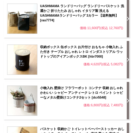
UASHMAMA ランドリーバッグ ランドリーバスケット 洗
濯かご 折りたたみ おしゃれ イタリア製 洗える
UASHMAMAランドリーバッグ 3カラー 【送料無料】
[ras7774]
価格:11,600円(税込 12,760円)
収納ボックス 缶ボックス お片付け おもちゃ 小物入れ ふ
た付き テーブル おしゃれ レトロ インダストリアル ウッ
ドトップのアイアンボックスBK [hbr7000]
価格:4,620円(税込 5,082円)
小物入れ 壁掛け フラワーポット コンテナ 収納 おしゃれ
かわいい シャビー アンティーク レトロ ペイント シャビ
ーなメタル壁掛けコンテナ2セット [dcr5548]
価格:6,800円(税込 7,480円)
バスケット 収納かご トイレットペーパーストッカー おし