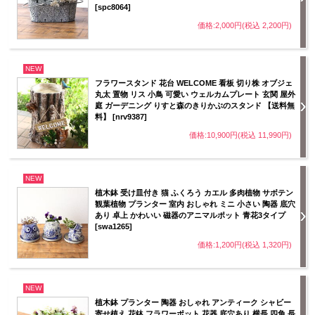
[spc8064]
価格:2,000円(税込 2,200円)
NEW
フラワースタンド 花台 WELCOME 看板 切り株 オブジェ
丸太 置物 リス 小鳥 可愛い ウェルカムプレート 玄関 屋外
庭 ガーデニング りすと森のきりかぶのスタンド 【送料無
料】 [nrv9387]
価格:10,900円(税込 11,990円)
NEW
植木鉢 受け皿付き 猫 ふくろう カエル 多肉植物 サボテン
観葉植物 プランター 室内 おしゃれ ミニ 小さい 陶器 底穴
あり 卓上 かわいい 磁器のアニマルポット 青花3タイプ
[swa1265]
価格:1,200円(税込 1,320円)
NEW
植木鉢 プランター 陶器 おしゃれ アンティーク シャビー
寄せ植え 花鉢 フラワーポット 花器 底穴あり 横長 四角 長