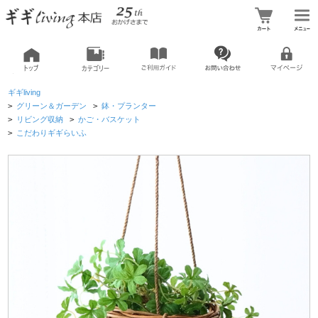
ギギliving
>
グリーン＆ガーデン
>
鉢・プランター
>
リビング収納
>
かご・バスケット
>
こだわりギギらいふ