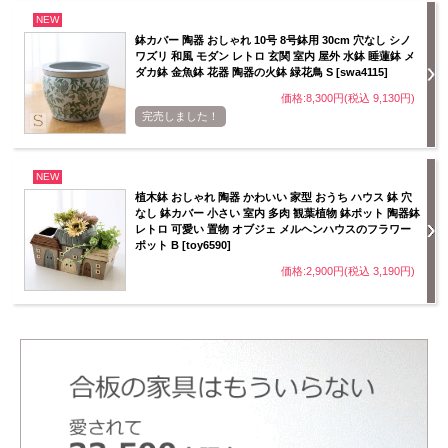
NEW
鉢カバー 陶器 おしゃれ 10号 8号鉢用 30cm 穴なし シノ
ワズリ 和風 モダン レトロ 玄関 室内 屋外 水鉢 睡蓮鉢 メ
ダカ鉢 金魚鉢 花器 陶器の火鉢 緑花鳥 S [swa4115]
価格:8,300円(税込 9,130円)
完売しました！
NEW
植木鉢 おしゃれ 陶器 かわいい 家型 おうち ハウス 鉢 穴
なし 鉢カバー 小さい 室内 多肉 観葉植物 鉢ポット 陶器鉢
レトロ 可愛い 置物 オブジェ メルヘンハウスのフラワー
ポット B [toy6590]
価格:2,900円(税込 3,190円)