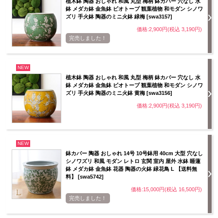
植木鉢 陶器 おしゃれ 和風 丸型 梅柄 鉢カバー 穴なし 水
鉢 メダカ鉢 金魚鉢 ビオトープ 観葉植物 和モダン シノワ
ズリ 手火鉢 陶器のミニ火鉢 緑梅 [swa3157]
価格:2,900円(税込 3,190円)
完売しました！
NEW
植木鉢 陶器 おしゃれ 和風 丸型 梅柄 鉢カバー 穴なし 水
鉢 メダカ鉢 金魚鉢 ビオトープ 観葉植物 和モダン シノワ
ズリ 手火鉢 陶器のミニ火鉢 黄梅 [swa3156]
価格:2,900円(税込 3,190円)
NEW
鉢カバー 陶器 おしゃれ 14号 10号鉢用 40cm 大型 穴なし
シノワズリ 和風 モダン レトロ 玄関 室内 屋外 水鉢 睡蓮
鉢 メダカ鉢 金魚鉢 花器 陶器の火鉢 緑花鳥 L 【送料無
料】 [swa5742]
価格:15,000円(税込 16,500円)
完売しました！