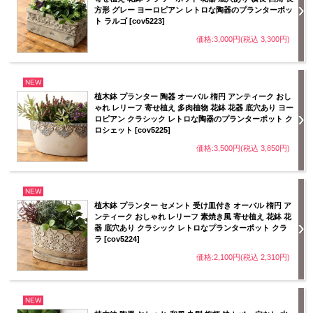
方形 グレー ヨーロピアン レトロな陶器のプランターポッ
ト ラルゴ [cov5223]
価格:3,000円(税込 3,300円)
NEW
植木鉢 プランター 陶器 オーバル 楕円 アンティーク おし
ゃれ レリーフ 寄せ植え 多肉植物 花鉢 花器 底穴あり ヨー
ロピアン クラシック レトロな陶器のプランターポット ク
ロシェット [cov5225]
価格:3,500円(税込 3,850円)
NEW
植木鉢 プランター セメント 受け皿付き オーバル 楕円 ア
ンティーク おしゃれ レリーフ 素焼き風 寄せ植え 花鉢 花
器 底穴あり クラシック レトロなプランターポット クラ
ラ [cov5224]
価格:2,100円(税込 2,310円)
NEW