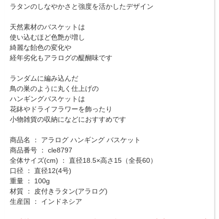
ラタンのしなやかさと強度を活かしたデザイン
天然素材のバスケットは
使い込むほど色艶が増し
綺麗な飴色の変化や
経年劣化もアラログの醍醐味です
ランダムに編み込んだ
鳥の巣のように丸く仕上げの
ハンギングバスケットは
花鉢やドライフラワーを飾ったり
小物雑貨の収納になどにおすすめです
商品名 ： アラログ ハンギング バスケット
商品番号 ： cle8797
全体サイズ(cm) ： 直径18.5×高さ15（全長60）
口径 ： 直径12(4号)
重量 ： 100g
材質 ： 皮付きラタン(アラログ)
生産国 ： インドネシア