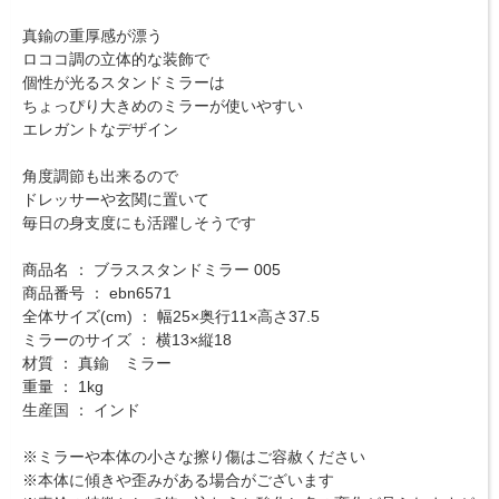
真鍮の重厚感が漂う
ロココ調の立体的な装飾で
個性が光るスタンドミラーは
ちょっぴり大きめのミラーが使いやすい
エレガントなデザイン
角度調節も出来るので
ドレッサーや玄関に置いて
毎日の身支度にも活躍しそうです
商品名 ： ブラススタンドミラー 005
商品番号 ： ebn6571
全体サイズ(cm) ： 幅25×奥行11×高さ37.5
ミラーのサイズ ： 横13×縦18
材質 ： 真鍮 ミラー
重量 ： 1kg
生産国 ： インド
※ミラーや本体の小さな擦り傷はご容赦ください
※本体に傾きや歪みがある場合がございます