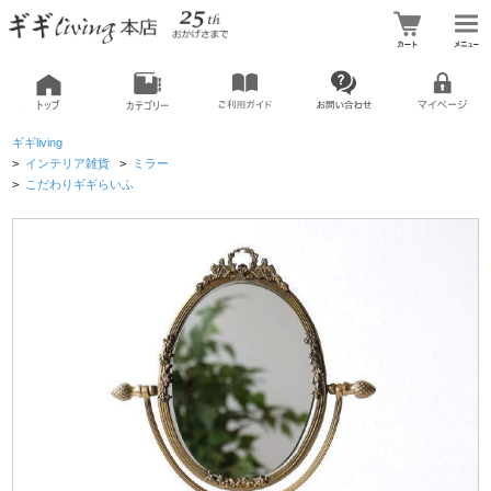
ギギliving
>
インテリア雑貨
>
ミラー
>
こだわりギギらいふ