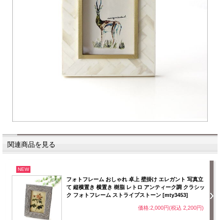
関連商品を見る
NEW
フォトフレーム おしゃれ 卓上 壁掛け エレガント 写真立
て 縦横置き 横置き 樹脂 レトロ アンティーク調 クラシッ
ク フォトフレーム ストライプストーン [mty3453]
価格:2,000円(税込 2,200円)