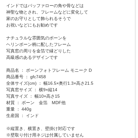
インドではバッファローの角や骨などは
神聖な物とされ、フレームなどに変化して
家のお守りとして飾られるそうで
お祝いなどにもお勧めです
ナチュラルな雰囲気のボーンを
ヘリンボーン柄に配したフレーム
写真窓の周りを金箔で縁どりした
高級感のあるデザインです
商品名 ： ボーンフォトフレーム モニーク D
商品番号 ： gfc7458
全体サイズ(cm) ： 幅16.5×奥行1.3×高さ21.5
写真窓サイズ ： 横9×縦14
写真サイズ ： 幅10×高さ15
材質 ： ボーン 金箔 MDF他
重量 ： 440g
生産国 ： インド
※縦置き、横置き、壁掛け対応です
※壁取り付け用ネジは付属していません