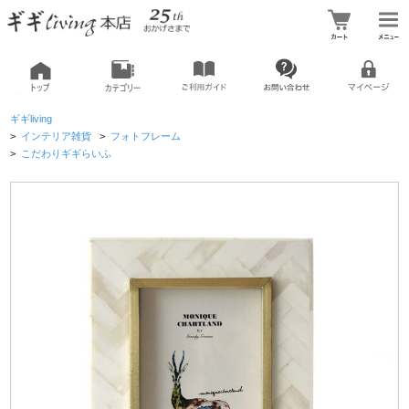
ギギliving
>
インテリア雑貨
>
フォトフレーム
>
こだわりギギらいふ