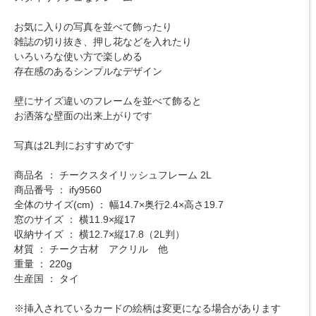
お気に入りの写真を並べて飾ったり
雑誌の切り抜き、押し花などを入れたり
いろいろな使い方で楽しめる
存在感のあるシンプルなデザイン
壁にサイズ違いのフレームを並べて飾ると
お洒落な壁面の出来上がりです
写真は2L判におすすめです
商品名 ： チークスタイリッシュフレーム 2L
商品番号 ： ify9560
全体のサイズ(cm) ： 幅14.7×奥行2.4×高さ19.7
窓のサイズ ： 横11.9×縦17
収納サイズ ： 横12.7×縦17.8（2L判）
材質 ： チーク古材 アクリル 他
重量 ： 220g
生産国 ： タイ
※挿入されているカードの絵柄は変更になる場合があります