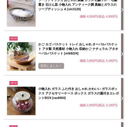
ソープディッシュ おしゃれ 真鍮 ガラス 石鹸トレー 石鹸
置き 石けん皿 小物入れ アンティーク調 真鍮とガラスの
ソープディッシュ A [vin3120]
価格:4,500円(税込 4,950円)
NEW
かご カゴ バスケット トレイ おしゃれ オーバルバスケッ
ト アタ製 天然素材 小物入れ 収納かご ナチュラル アタオ
ーバルバスケット [mlk8224]
価格:3,800円(税込 4,180円)
完売しました！
NEW
小物入れ ガラス ふた付き おしゃれ かわいい ガラスボッ
クス アクセサリーケース ボックス ガラスの蓋付きエレガ
ントBOX [ras9454]
価格:2,900円(税込 3,190円)