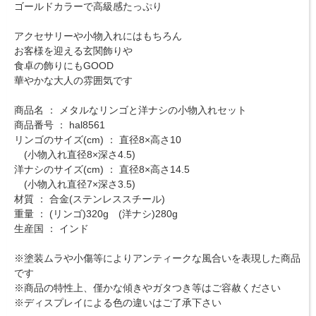
ゴールドカラーで高級感たっぷり
アクセサリーや小物入れにはもちろん
お客様を迎える玄関飾りや
食卓の飾りにもGOOD
華やかな大人の雰囲気です
商品名 ： メタルなリンゴと洋ナシの小物入れセット
商品番号 ： hal8561
リンゴのサイズ(cm) ： 直径8×高さ10
(小物入れ直径8×深さ4.5)
洋ナシのサイズ(cm) ： 直径8×高さ14.5
(小物入れ直径7×深さ3.5)
材質 ： 合金(ステンレススチール)
重量 ： (リンゴ)320g (洋ナシ)280g
生産国 ： インド
※塗装ムラや小傷等によりアンティークな風合いを表現した商品
です
※商品の特性上、僅かな傾きやガタつき等はご容赦ください
※ディスプレイによる色の違いはご了承下さい