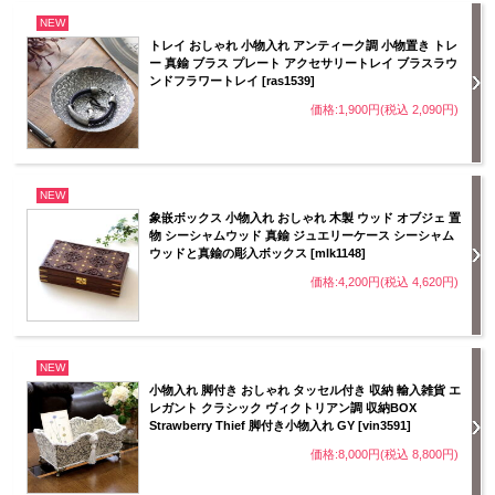
NEW
トレイ おしゃれ 小物入れ アンティーク調 小物置き トレ
ー 真鍮 ブラス プレート アクセサリートレイ ブラスラウ
ンドフラワートレイ [ras1539]
価格:1,900円(税込 2,090円)
NEW
象嵌ボックス 小物入れ おしゃれ 木製 ウッド オブジェ 置
物 シーシャムウッド 真鍮 ジュエリーケース シーシャム
ウッドと真鍮の彫入ボックス [mlk1148]
価格:4,200円(税込 4,620円)
NEW
小物入れ 脚付き おしゃれ タッセル付き 収納 輸入雑貨 エ
レガント クラシック ヴィクトリアン調 収納BOX
Strawberry Thief 脚付き小物入れ GY [vin3591]
価格:8,000円(税込 8,800円)