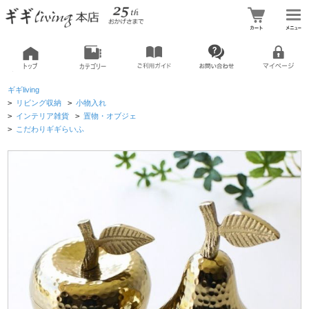
ギギliving
>
リビング収納
>
小物入れ
>
インテリア雑貨
>
置物・オブジェ
>
こだわりギギらいふ