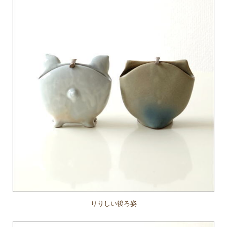
りりしい後ろ姿