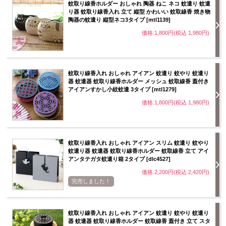
蚊取り線香ホルダー おしゃれ 陶器 ねこ ネコ 蚊遣り 蚊遣
り器 蚊取り線香入れ 立て 縦型 かわいい 蚊取線香 焼き物
陶器の蚊遣り 縦型ネコ3タイプ [mtl1139]
価格:1,800円(税込 1,980円)
蚊取り線香入れ おしゃれ アイアン 蚊遣り 蚊やり 蚊遣り
器 蚊遣器 蚊取り線香ホルダー メッシュ 蚊取線香 蓋付き
アイアンすかし小紋蚊遣 3タイプ [mtl1279]
価格:1,800円(税込 1,980円)
蚊取り線香入れ おしゃれ アイアン スリム 蚊遣り 蚊やり
蚊遣り器 蚊遣器 蚊取り線香ホルダー 蚊取線香 立て アイ
アンタテガタ蚊遣り箱 2タイプ [dlc4527]
価格:2,200円(税込 2,420円)
完売しました！
蚊取り線香入れ おしゃれ アイアン 蚊遣り 蚊やり 蚊遣り
器 蚊遣器 蚊取り線香ホルダー 蚊取線香 蓋付き 立て スタ