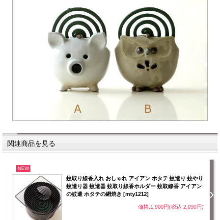
関連商品を見る
NEW
蚊取り線香入れ おしゃれ アイアン ホタテ 蚊遣り 蚊やり
蚊遣り器 蚊遣器 蚊取り線香ホルダー 蚊取線香 アイアン
の蚊遣 ホタテの網焼き [mty1212]
価格:1,900円(税込 2,090円)