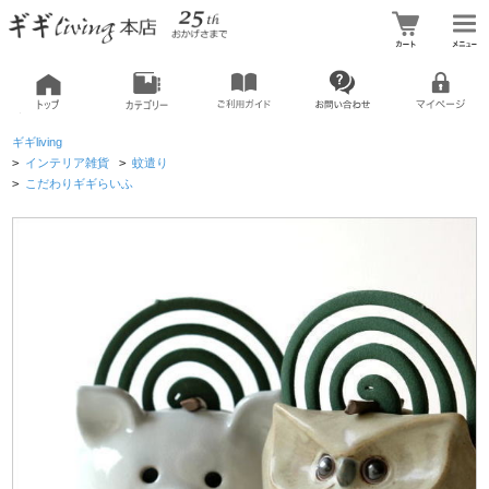
ギギliving
>
インテリア雑貨
>
蚊遣り
>
こだわりギギらいふ