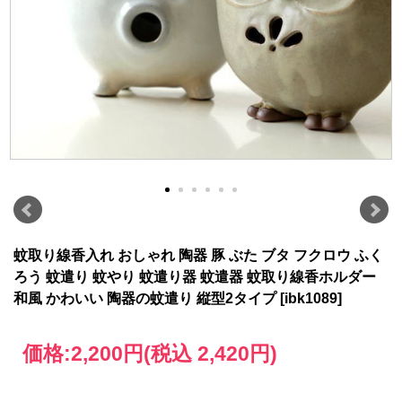
蚊取り線香入れ おしゃれ 陶器 豚 ぶた ブタ フクロウ ふく
ろう 蚊遣り 蚊やり 蚊遣り器 蚊遣器 蚊取り線香ホルダー
和風 かわいい 陶器の蚊遣り 縦型2タイプ [ibk1089]
価格:
2,200円
(税込 2,420円)