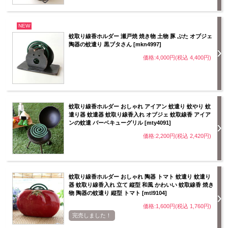
NEW
蚊取り線香ホルダー 瀬戸焼 焼き物 土物 豚 ぶた オブジェ
陶器の蚊遣り 黒ブタさん [mkn4997]
価格:4,000円(税込 4,400円)
蚊取り線香ホルダー おしゃれ アイアン 蚊遣り 蚊やり 蚊
遣り器 蚊遣器 蚊取り線香入れ オブジェ 蚊取線香 アイア
ンの蚊遣 バーベキューグリル [mty4091]
価格:2,200円(税込 2,420円)
蚊取り線香ホルダー おしゃれ 陶器 トマト 蚊遣り 蚊遣り
器 蚊取り線香入れ 立て 縦型 和風 かわいい 蚊取線香 焼き
物 陶器の蚊遣り 縦型 トマト [mtl9104]
価格:1,600円(税込 1,760円)
完売しました！