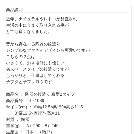
商品説明
近年、ナチュラルやレトロが見直され
生活の中にうまく取り入れる事が
とても多くなりました。
昔から存在する陶器の蚊遣り
シンプルなブタさんデザインも可愛いですが
こちらの２点は
小さくて、おき場所にも優しい
省スペースタイプの蚊遣りですが
しっかりと、仕事はしてくれる
子ブタと子フクロウです
商品名 ： 陶器の蚊遣り 縦型2タイプ
商品番号 ： ibk1089
サイズ(cm) ： A)幅12.5×奥行9×高さ11.5
B)幅12.5×奥行7×高さ11
材質 ： 陶器
重量(g) ： A）290 B）240
生産国 ： 日本 （瀬戸）