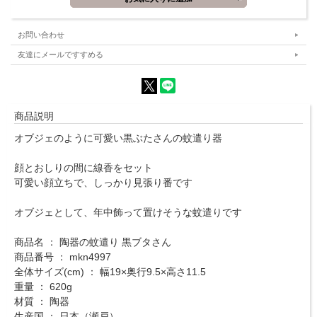
お問い合わせ
友達にメールですすめる
商品説明
オブジェのように可愛い黒ぶたさんの蚊遣り器
顔とおしりの間に線香をセット
可愛い顔立ちで、しっかり見張り番です
オブジェとして、年中飾って置けそうな蚊遣りです
商品名 ： 陶器の蚊遣り 黒ブタさん
商品番号 ： mkn4997
全体サイズ(cm) ： 幅19×奥行9.5×高さ11.5
重量 ： 620g
材質 ： 陶器
生産国 ： 日本（瀬戸）