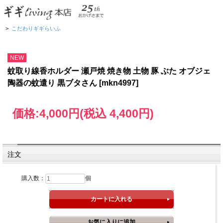
ギギliving
>
インテリア雑貨
>
蚊遣り
>
こだわりギギらいふ
NEW
蚊取り線香ホルダー 瀬戸焼 焼き物 土物 豚 ぶた オブジェ
陶器の蚊遣り 黒ブタさん [mkn4997]
価格:
4,000円
(税込 4,400円)
注文
購入数：
個