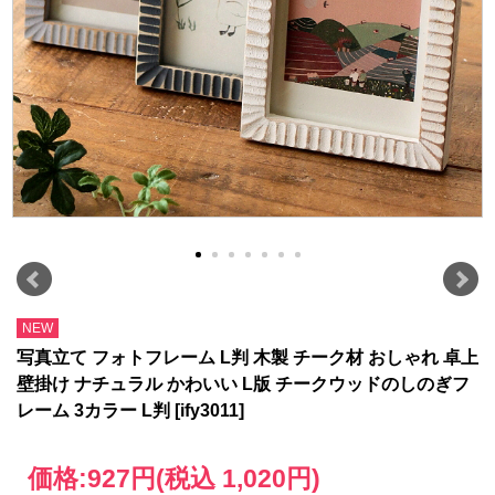
NEW
写真立て フォトフレーム L判 木製 チーク材 おしゃれ 卓上
壁掛け ナチュラル かわいい L版 チークウッドのしのぎフ
レーム 3カラー L判 [ify3011]
価格:
927円
(税込 1,020円)