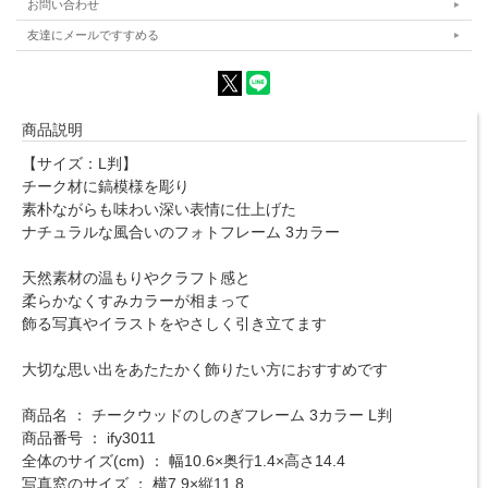
お問い合わせ
友達にメールですすめる
商品説明
【サイズ：L判】
チーク材に鎬模様を彫り
素朴ながらも味わい深い表情に仕上げた
ナチュラルな風合いのフォトフレーム 3カラー
天然素材の温もりやクラフト感と
柔らかなくすみカラーが相まって
飾る写真やイラストをやさしく引き立てます
大切な思い出をあたたかく飾りたい方におすすめです
商品名 ： チークウッドのしのぎフレーム 3カラー L判
商品番号 ： ify3011
全体のサイズ(cm) ： 幅10.6×奥行1.4×高さ14.4
写真窓のサイズ ： 横7.9×縦11.8