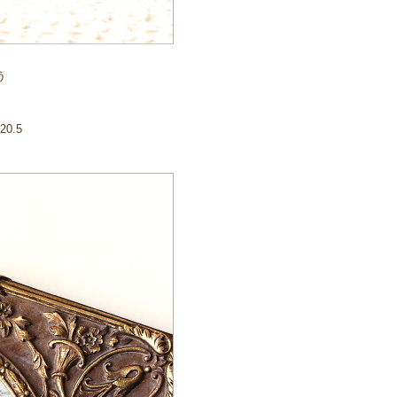
う
0.5