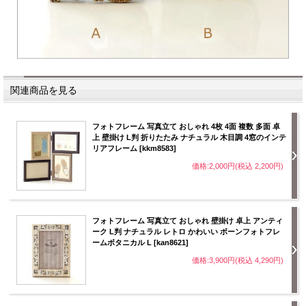
関連商品を見る
フォトフレーム 写真立て おしゃれ 4枚 4面 複数 多面 卓
上 壁掛け L判 折りたたみ ナチュラル 木目調 4窓のインテ
リアフレーム [kkm8583]
価格:2,000円(税込 2,200円)
フォトフレーム 写真立て おしゃれ 壁掛け 卓上 アンティ
ーク L判 ナチュラル レトロ かわいい ボーンフォトフレ
ームボタニカル L [kan8621]
価格:3,900円(税込 4,290円)