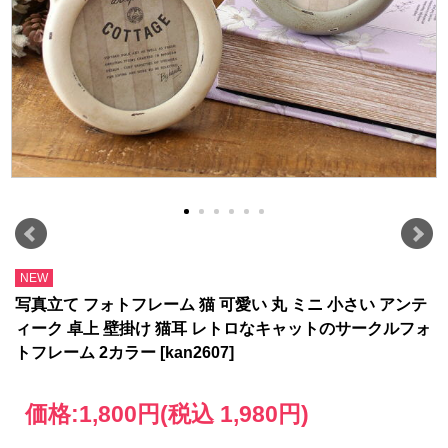
NEW
写真立て フォトフレーム 猫 可愛い 丸 ミニ 小さい アンテ
ィーク 卓上 壁掛け 猫耳 レトロなキャットのサークルフォ
トフレーム 2カラー [kan2607]
価格:
1,800円
(税込 1,980円)