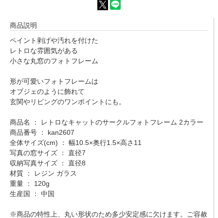
商品説明
ペイント剥げや汚れを付けた
レトロな雰囲気がある
小さな丸窓のフォトフレーム
形が可愛いフォトフレームは
オブジェのように飾れて
玄関やリビングのワンポイントにも。
商品名 ： レトロなキャットのサークルフォトフレーム 2カラー
商品番号 ： kan2607
全体サイズ(cm) ： 幅10.5×奥行1.5×高さ11
写真の窓サイズ ： 直径7
収納写真サイズ ： 直径8
材質 ： レジン ガラス
重量 ： 120g
生産国 ： 中国
※商品の特性上、丸い形状のため多少安定感に欠けます。ご容赦