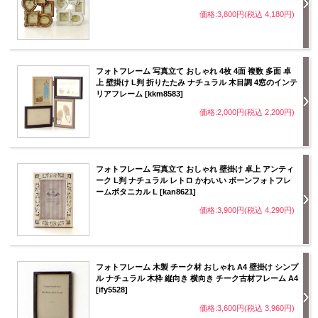
価格:3,800円(税込 4,180円)
フォトフレーム 写真立て おしゃれ 4枚 4面 複数 多面 卓
上 壁掛け L判 折りたたみ ナチュラル 木目調 4窓のインテ
リアフレーム [kkm8583]
価格:2,000円(税込 2,200円)
フォトフレーム 写真立て おしゃれ 壁掛け 卓上 アンティ
ーク L判 ナチュラル レトロ かわいい ボーンフォトフレ
ームボタニカル L [kan8621]
価格:3,900円(税込 4,290円)
フォトフレーム 木製 チーク材 おしゃれ A4 壁掛け シンプ
ル ナチュラル 木枠 縦向き 横向き チーク古材フレーム A4
[ify5528]
価格:3,600円(税込 3,960円)