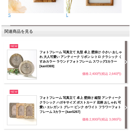
S
L
関連商品を見る
NEW
フォトフレーム 写真立て 丸型 卓上 壁掛け 小さい おしゃ
れ 大人可愛い アンティーク リボン レトロ クラシック く
すみカラー ラウンドフォトフレーム スワッグ2カラー
[kan0369]
価格:2,400円(税込 2,640円)
NEW
フォトフレーム 写真立て 卓上 壁掛け 縦型 アンティーク
クラシック ハガキサイズ ポストカード 花柄 おしゃれ 可
愛い エレガント グレー ピンク ホワイト フラワーフォト
フレーム 3カラー [kan5267]
価格:2,800円(税込 3,080円)