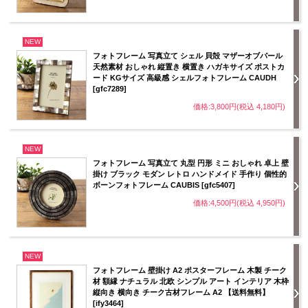
NEW
フォトフレーム 写真立て シェル 貝殻 マザーオブパール
天然素材 おしゃれ 縦置き 横置き ハガキサイズ ポストカ
ード KGサイズ 高級感 シェルフォトフレーム CAUDH
[gfc7289]
価格:3,800円(税込 4,180円)
NEW
フォトフレーム 写真立て 丸型 円形 ミニ おしゃれ 卓上 壁
掛け ブラック モダン レトロ ハンドメイド 手作り 個性的
ボーンフォトフレーム CAUBIS [gfc5407]
価格:4,500円(税込 4,950円)
NEW
フォトフレーム 壁掛け A2 ポスターフレーム 木製 チーク
材 額縁 ナチュラル 北欧 シンプル アート インテリア 木枠
縦向き 横向き チーク古材フレーム A2 【送料無料】
[ify3464]