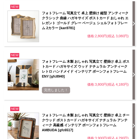
NEW
フォトフレーム 写真立て 卓上 壁掛け 縦型 アンティーク
クラシック 曲線 ハガキサイズ ポストカード おしゃれ エ
レガント ゴールド グレー ベージュ シェルフォトフレー
ム 2カラー [kan9781]
価格:2,800円(税込 3,080円)
NEW
フォトフレーム 木製 おしゃれ 写真立て 壁掛け 卓上 ポス
トカード ハガキサイズ ウッド ナチュラル アンティーク
レトロ ハンドメイド インテリア ボーンフォトフレーム
ENY [gfc8940]
価格:3,800円(税込 4,180円)
完売しました！
NEW
フォトフレーム 木製 おしゃれ 写真立て 壁掛け 卓上 チー
クウッド ポストカード ハガキサイズ ナチュラル アンテ
ィーク 高級感 インテリア ボーンフォトフレーム
AMBUDA [gfc6517]
価格:3,900円(税込 4,290円)