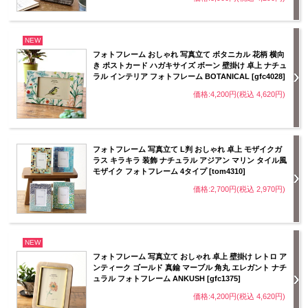
NEW
フォトフレーム おしゃれ 写真立て ボタニカル 花柄 横向
き ポストカード ハガキサイズ ボーン 壁掛け 卓上 ナチュ
ラル インテリア フォトフレーム BOTANICAL [gfc4028]
価格:4,200円(税込 4,620円)
フォトフレーム 写真立て L判 おしゃれ 卓上 モザイクガ
ラス キラキラ 装飾 ナチュラル アジアン マリン タイル風
モザイク フォトフレーム 4タイプ [tom4310]
価格:2,700円(税込 2,970円)
NEW
フォトフレーム 写真立て おしゃれ 卓上 壁掛け レトロ ア
ンティーク ゴールド 真鍮 マーブル 角丸 エレガント ナチ
ュラル フォトフレーム ANKUSH [gfc1375]
価格:4,200円(税込 4,620円)