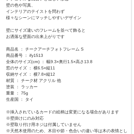
壁の色や写真、
インテリアのテイストを問わず
様々なシーンにマッチしやすいデザイン
壁にサイズ違いのフレームを並べて飾ると
お洒落な壁面の出来上がりです
商品名 ： チークアーチフォトフレーム S
商品番号 ： ify1513
全体のサイズ(cm) ： 幅9.3×奥行1.5×高さ13.8
窓のサイズ ： 横6.5×縦11
収納サイズ ： 横7.8×縦12
材質 ： チーク材 アクリル 他
塗装 ： ラッカー
重量 ： 75g
生産国 ： タイ
※挿入されているカードの絵柄は変更になる場合があります
※壁掛けにのみ対応
※壁取り付け用ネジは付属していません
※天然木使用のため、木目や節・色合いの違い等は木の表情とし