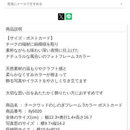
友達にメールですすめる
商品説明
【サイズ：ポストカード】
チークの端材に鎬模様を彫り
素朴ながらも味わい深い表情に仕上げた
ナチュラルな風合いのフォトフレーム 3カラー
天然素材の温もりやクラフト感と
柔らかなくすみカラーが相まって
飾る写真やイラストをやさしく引き立てます
大切な思い出をあたたかく飾りたい方におすすめです
商品名 ： チークウッドのしのぎフレーム 3カラー ポストカード
商品番号 ： ify5020
全体のサイズ(cm) ： 幅12.3×奥行1.4×高さ16.7
写真窓のサイズ ： 横9.7×縦14.2
収納部サイズ ： 横10.6×縦15