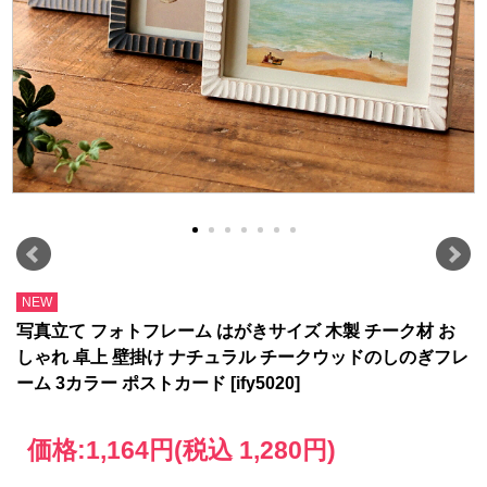
NEW
写真立て フォトフレーム はがきサイズ 木製 チーク材 お
しゃれ 卓上 壁掛け ナチュラル チークウッドのしのぎフレ
ーム 3カラー ポストカード [ify5020]
価格:
1,164円
(税込 1,280円)