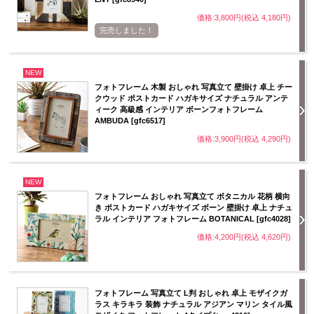
価格:3,800円(税込 4,180円)
完売しました！
NEW
フォトフレーム 木製 おしゃれ 写真立て 壁掛け 卓上 チー
クウッド ポストカード ハガキサイズ ナチュラル アンテ
ィーク 高級感 インテリア ボーンフォトフレーム
AMBUDA [gfc6517]
価格:3,900円(税込 4,290円)
NEW
フォトフレーム おしゃれ 写真立て ボタニカル 花柄 横向
き ポストカード ハガキサイズ ボーン 壁掛け 卓上 ナチュ
ラル インテリア フォトフレーム BOTANICAL [gfc4028]
価格:4,200円(税込 4,620円)
フォトフレーム 写真立て L判 おしゃれ 卓上 モザイクガ
ラス キラキラ 装飾 ナチュラル アジアン マリン タイル風