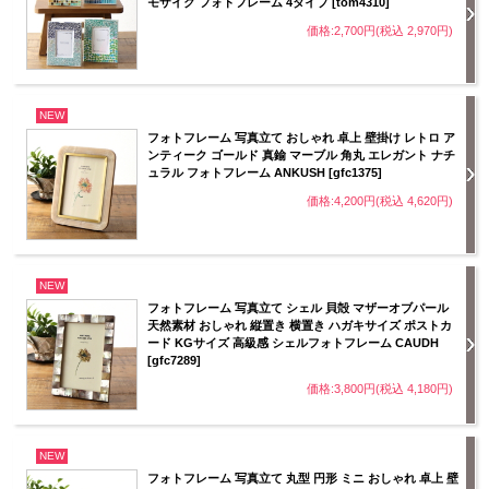
モザイク フォトフレーム 4タイプ [tom4310]
価格:2,700円(税込 2,970円)
NEW
フォトフレーム 写真立て おしゃれ 卓上 壁掛け レトロ ア
ンティーク ゴールド 真鍮 マーブル 角丸 エレガント ナチ
ュラル フォトフレーム ANKUSH [gfc1375]
価格:4,200円(税込 4,620円)
NEW
フォトフレーム 写真立て シェル 貝殻 マザーオブパール
天然素材 おしゃれ 縦置き 横置き ハガキサイズ ポストカ
ード KGサイズ 高級感 シェルフォトフレーム CAUDH
[gfc7289]
価格:3,800円(税込 4,180円)
NEW
フォトフレーム 写真立て 丸型 円形 ミニ おしゃれ 卓上 壁